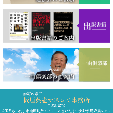
〒336-8799
埼玉県さいたま市南区別所７-１-１２ さいたま中央郵便局 私書箱６７