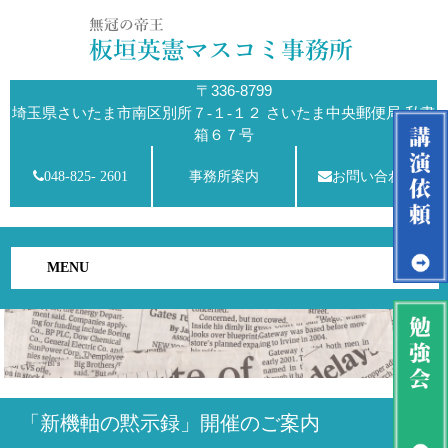
〒336-8799
埼玉県さいたま市南区別所７-１-１２ さいたま中央郵便局 私書
箱６７号
048-825- 2601
事務所案内
お問い合わせ
MENU
「新機軸の黙示録」開催のご案内