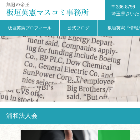
〒336-8799
埼玉県さいた
板垣英憲プロフィール
公式ブログ
板垣英憲『情報
浦和法人会