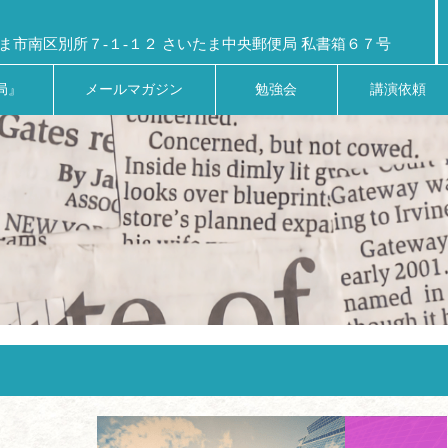
ま市南区別所７-１-１２ さいたま中央郵便局 私書箱６７号
局』
メールマガジン
勉強会
講演依頼