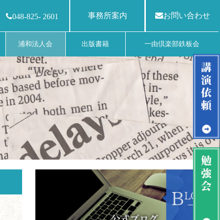
事務所案内
お問い合わせ
048-825- 2601
浦和法人会
出版書籍
一由倶楽部鉄板会