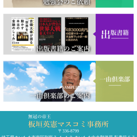
〒336-8799