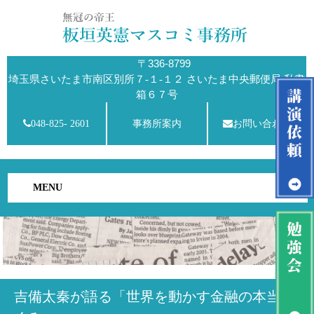
〒336-8799
埼玉県さいたま市南区別所７-１-１２ さいたま中央郵便局 私書
箱６７号
048-825- 2601
事務所案内
お問い合わせ
MENU
吉備太秦が語る「世界を動かす金融の本当のし