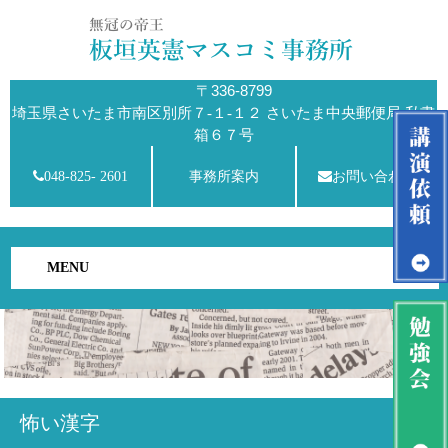
〒336-8799
埼玉県さいたま市南区別所７-１-１２ さいたま中央郵便局 私書
箱６７号
048-825- 2601
事務所案内
お問い合わせ
MENU
怖い漢字