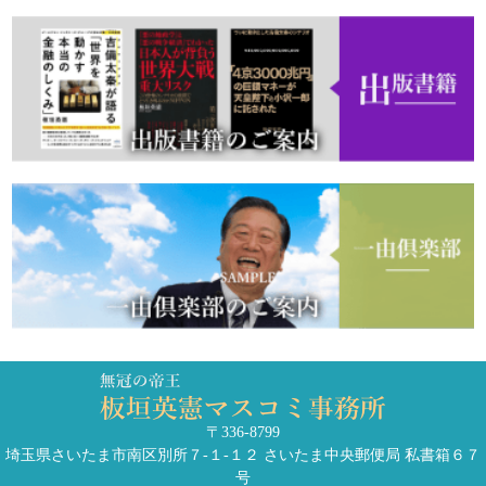
〒336-8799
埼玉県さいたま市南区別所７-１-１２ さいたま中央郵便局 私書箱６７
号