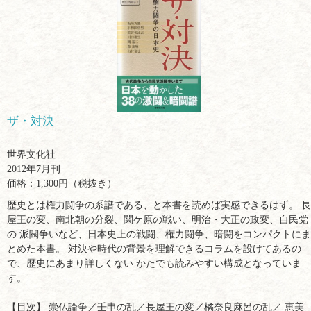
ザ・対決
世界文化社
2012年7月刊
価格：1,300円（税抜き）
歴史とは権力闘争の系譜である、と本書を読めば実感できるはず。 長
屋王の変、南北朝の分裂、関ケ原の戦い、明治・大正の政変、自民党
の 派閥争いなど、日本史上の戦闘、権力闘争、暗闘をコンパクトにま
とめた本書。 対決や時代の背景を理解できるコラムを設けてあるの
で、歴史にあまり詳しくない かたでも読みやすい構成となっていま
す。
【目次】 崇仏論争／壬申の乱／長屋王の変／橘奈良麻呂の乱／ 恵美