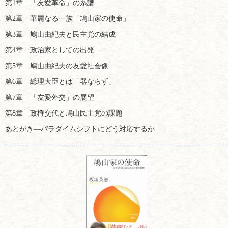
第1章 「友愛革命」の系譜
第2章 華麗なる一族「鳩山家の使命」
第3章 鳩山由紀夫と民主党の結成
第4章 政治家としての出発
第5章 鳩山由紀夫の友愛社会像
第6章 総理大臣とは「器ならず」
第7章 「友愛外交」の展望
第8章 政権交代と鳩山民主党の課題
あとがき―パラダイムシフトにどう対応するか