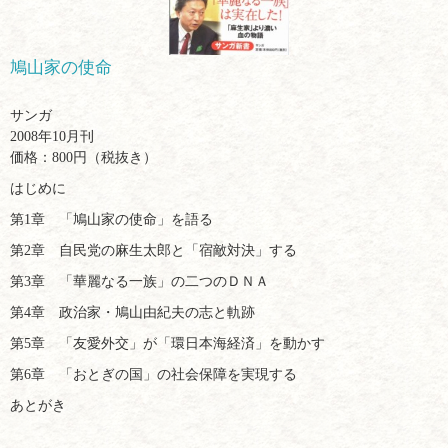
鳩山家の使命
サンガ
2008年10月刊
価格：800円（税抜き）
はじめに
第1章 「鳩山家の使命」を語る
第2章 自民党の麻生太郎と「宿敵対決」する
第3章 「華麗なる一族」の二つのＤＮＡ
第4章 政治家・鳩山由紀夫の志と軌跡
第5章 「友愛外交」が「環日本海経済」を動かす
第6章 「おとぎの国」の社会保障を実現する
あとがき