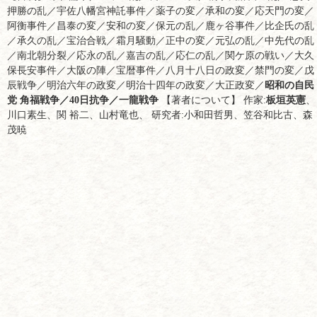
押勝の乱／宇佐八幡宮神託事件／薬子の変／承和の変／応天門の変／
阿衡事件／昌泰の変／安和の変／保元の乱／鹿ヶ谷事件／比企氏の乱
／承久の乱／宝治合戦／霜月騒動／正中の変／元弘の乱／中先代の乱
／南北朝分裂／応永の乱／嘉吉の乱／応仁の乱／関ケ原の戦い／大久
保長安事件／大阪の陣／宝暦事件／八月十八日の政変／禁門の変／戊
辰戦争／明治六年の政変／明治十四年の政変／大正政変／
昭和の自民
党 角福戦争／40日抗争／一龍戦争
【著者について】 作家:
板垣英憲
、
川口素生、関 裕二、山村竜也、 研究者:小和田哲男、笠谷和比古、森
茂暁