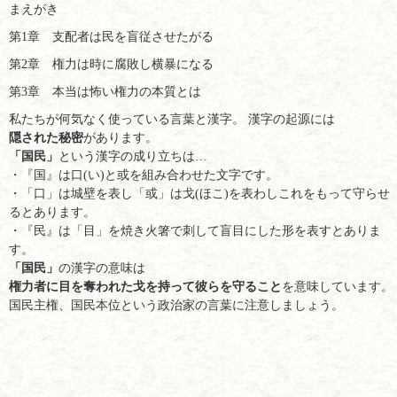
まえがき
第1章 支配者は民を盲従させたがる
第2章 権力は時に腐敗し横暴になる
第3章 本当は怖い権力の本質とは
私たちが何気なく使っている言葉と漢字。 漢字の起源には
隠された秘密
があります。
「国民」
という漢字の成り立ちは…
・『国』は口(い)と或を組み合わせた文字です。
・「口」は城壁を表し「或」は戈(ほこ)を表わしこれをもって守らせ
るとあります。
・『民』は「目」を焼き火箸で刺して盲目にした形を表すとありま
す。
「国民」
の漢字の意味は
権力者に目を奪われた戈を持って彼らを守ること
を意味しています。
国民主権、国民本位という政治家の言葉に注意しましょう。