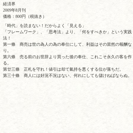
経済界
2009年8月刊
価格：800円（税抜き）
「時代」を読まない！だからよく「見える」
「フレームワーク」、「思考法」より、「何をすべきか」という実践
法！
第一條 商売は世の為人の為の奉仕にして、利益はその當然の報酬な
り。
第六條 売る前のお世辞より買った後の奉仕、これこそ永久の客を作
る。
第廿三條 正札を守れ！値引は却て氣持を悪くする位が落ちだ。
第三十條 商人には好況不況はない、何れにしても儲けねばならぬ。