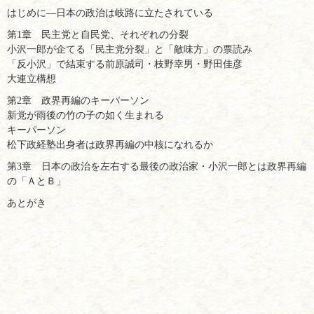
はじめに―日本の政治は岐路に立たされている
第1章 民主党と自民党、それぞれの分裂
小沢一郎が企てる「民主党分裂」と「敵味方」の票読み
「反小沢」で結束する前原誠司・枝野幸男・野田佳彦
大連立構想
第2章 政界再編のキーパーソン
新党が雨後の竹の子の如く生まれる
キーパーソン
松下政経塾出身者は政界再編の中核になれるか
第3章 日本の政治を左右する最後の政治家・小沢一郎とは政界再編
の「ＡとＢ」
あとがき