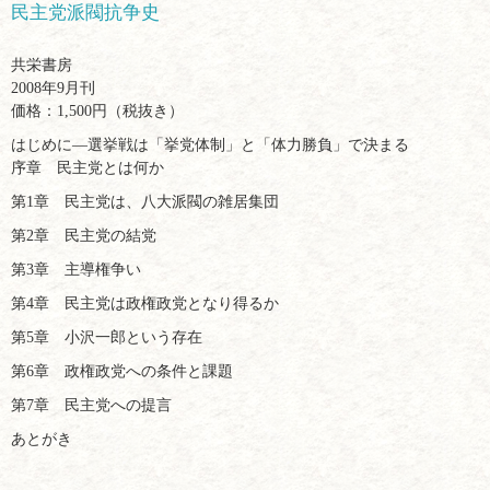
民主党派閥抗争史
共栄書房
2008年9月刊
価格：1,500円（税抜き）
はじめに―選挙戦は「挙党体制」と「体力勝負」で決まる
序章 民主党とは何か
第1章 民主党は、八大派閥の雑居集団
第2章 民主党の結党
第3章 主導権争い
第4章 民主党は政権政党となり得るか
第5章 小沢一郎という存在
第6章 政権政党への条件と課題
第7章 民主党への提言
あとがき