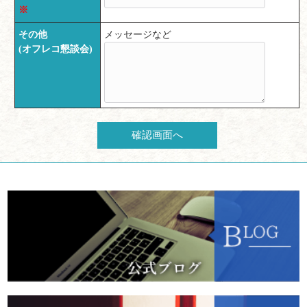
※
その他
メッセージなど
(オフレコ懇談会
)