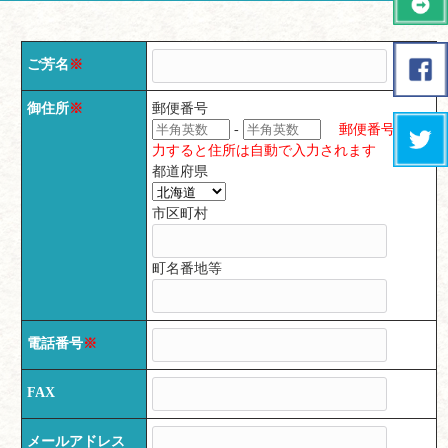
ご芳名
※
御住所
※
郵便番号
-
郵便番号を入
力すると住所は自動で入力されます
都道府県
市区町村
町名番地等
電話番号
※
FAX
メールアドレス