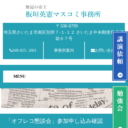
〒336-8799
埼玉県さいたま市南区別所７-１-１２ さいたま中央郵便局 私書
箱６７号
048-825- 2601
事務所案内
お問い合わせ
MENU
「オフレコ懇談会」参加申し込み確認