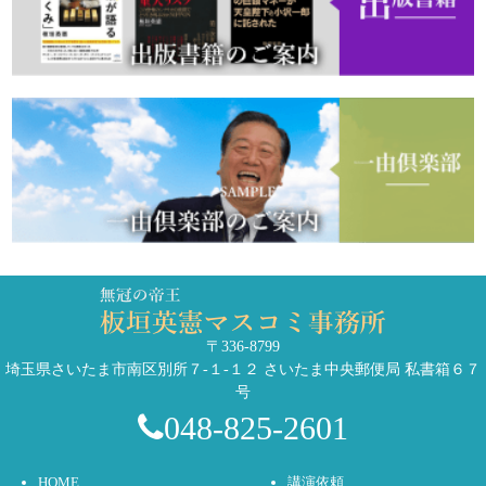
〒336-8799
埼玉県さいたま市南区別所７-１-１２ さいたま中央郵便局 私書箱６７
号
048-825-2601
HOME
講演依頼