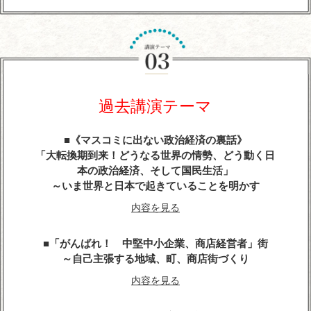
『平清盛』に学ぶ経営学
～世界大乱の今こそ、求められるトップ・リーダー
像
今こそ、躍動感とエネルギーにあふれる勇者が求め
らている
過去講演テーマ
内容を見る
《マスコミに出ない政治経済の裏話》
武田信玄の軍師・山本勘助が教える「風林火山」の
「大転換期到来！どうなる世界の情勢、どう動く日
兵法に学ぶ経営学
本の政治経済、そして国民生活」
～いま世界と日本で起きていることを明かす
内容を見る
内容を見る
天璋院・篤姫―女の戦（いくさ）
「がんばれ！ 中堅中小企業、商店経営者」街
内容を見る
～自己主張する地域、町、商店街づくり
内容を見る
戦国武将「直江兼続」という生き方