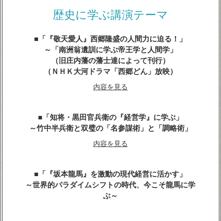
内容を見る
歴史に学ぶ講演テーマ
「『敬天愛人』西郷隆盛の人間力に迫る！」
～「南洲翁遺訓に学ぶ帝王学と人間学」
（旧庄内藩の藩士達によって刊行）
（ＮＨＫ大河ドラマ「西郷どん」放映）
内容を見る
「知将・黒田官兵衛の『経営学』に学ぶ」
～竹中半兵衛と双璧の「名参謀術」と「調略術」
内容を見る
「『坂本龍馬』を激動の現代経営に活かす」
～世界的パラダイムシフトの時代、今こそ龍馬に学
ぶ～
内容を見る