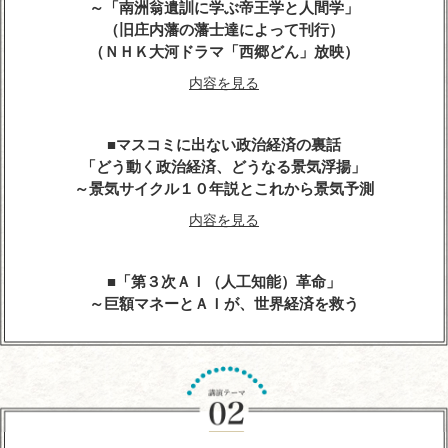
～「南洲翁遺訓に学ぶ帝王学と人間学」
（旧庄内藩の藩士達によって刊行）
（ＮＨＫ大河ドラマ「西郷どん」放映）
内容を見る
マスコミに出ない政治経済の裏話
「どう動く政治経済、どうなる景気浮揚」
～景気サイクル１０年説とこれから景気予測
内容を見る
「第３次ＡＩ（人工知能）革命」
～巨額マネーとＡＩが、世界経済を救う
内容を見る
人生の達人に学ぶ
～心に残る先人たちの名言、遺訓、格言を経営に生
かす