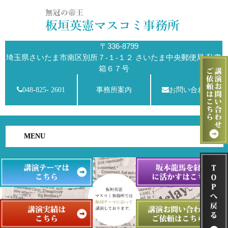
〒336-8799
埼玉県さいたま市南区別所７-１-１２ さいたま中央郵便局 私書
箱６７号
048-825- 2601
事務所案内
お問い合わせ
MENU