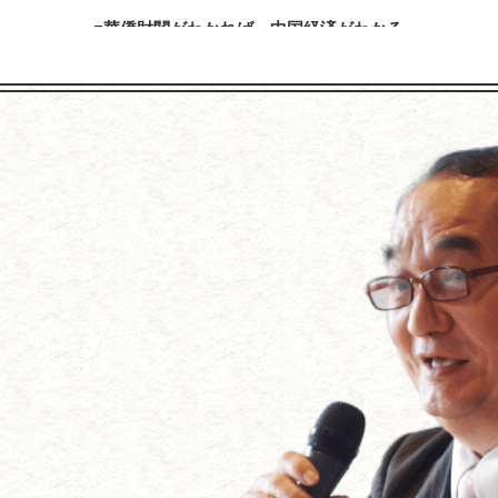
華僑財閥がわかれば、中国経済がわかる
「商戦必勝の極意宮本武蔵の『五輪書』を経営に生かす」
おける日系企業の現状と課題－日本の中堅・中小企業が中国に対
内容を見る
内容を見る
「放射性物質について学ぼう」
加賀百万石を築いた前田利家とまつの知恵に学ぶ
内容を見る
内容を見る
【アメリカの経営学者･ピータードラッカーに学ぶ】
川３代に学ぶ経営成功法～国づくり・企業づくり・家庭づくり・人
れからの企業の経営』～「人を幸福にする」のが目的、経営は手段
内容を見る
内容を見る
「戦艦大和の最期」（吉田満著）を読む
上杉鷹山の藩政改革に学ぶ ～企業再生の極意はこれだ！
～なぜ戦艦大和は、日本人の心を引きつけるのか
内容を見る
内容を見る
『２０１１年は、こう動く！激変する世界と日本の進路』
～米国大乱、中国争乱、北朝鮮混乱、円高＝ドル安波乱