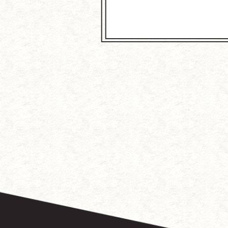
～中国に
徳
『こ