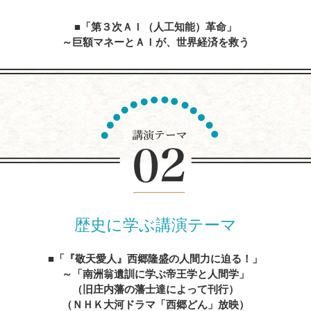
「第３次ＡＩ（人工知能）革命」
～巨額マネーとＡＩが、世界経済を救う
内容を見る
人生の達人に学ぶ
～心に残る先人たちの名言、遺訓、格言を経営に生かす
内容を見る
歴史に学ぶ講演テーマ
「『敬天愛人』西郷隆盛の人間力に迫る！」
～「南洲翁遺訓に学ぶ帝王学と人間学」
（旧庄内藩の藩士達によって刊行）
（ＮＨＫ大河ドラマ「西郷どん」放映）