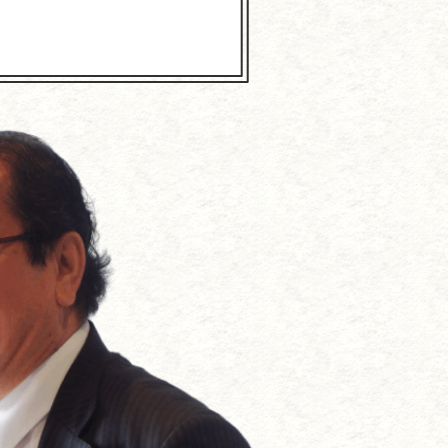
抗する方法
づくり
である