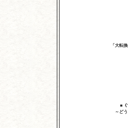
「大転換
《
～どう