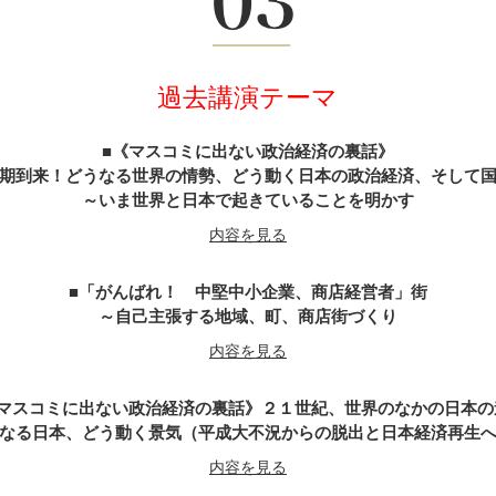
武田信玄の軍師・山本勘助が教える「風林火山」の兵法に学ぶ経営
内容を見る
過去講演テーマ
天璋院・篤姫―女の戦（いくさ）
内容を見る
《マスコミに出ない政治経済の裏話》
期到来！どうなる世界の情勢、どう動く日本の政治経済、そして
～いま世界と日本で起きていることを明かす
戦国武将「直江兼続」という生き方
内容を見る
内容を見る
「がんばれ！ 中堅中小企業、商店経営者」街
がんばれ経営者～山内一豊の妻に学ぶ男の力・女の智慧
～自己主張する地域、町、商店街づくり
内容を見る
内容を見る
マスコミに出ない政治経済の裏話》２１世紀、世界のなかの日本の
不信の時代なればこそ『誠』の経営学
なる日本、どう動く景気（平成大不況からの脱出と日本経済再生
～新選組の精神と行動の美学をビジネスに生かす
内容を見る
内容を見る