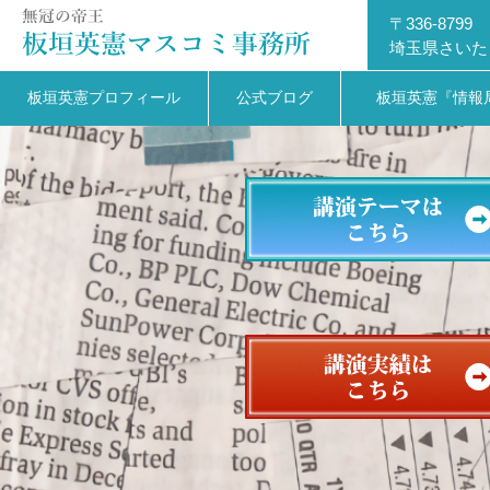
〒336-8799
埼玉県さいた
板垣英憲プロフィール
公式ブログ
板垣英憲『情報