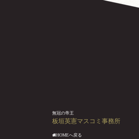
無冠の帝王
板垣英憲マスコミ事務所
HOMEへ戻る