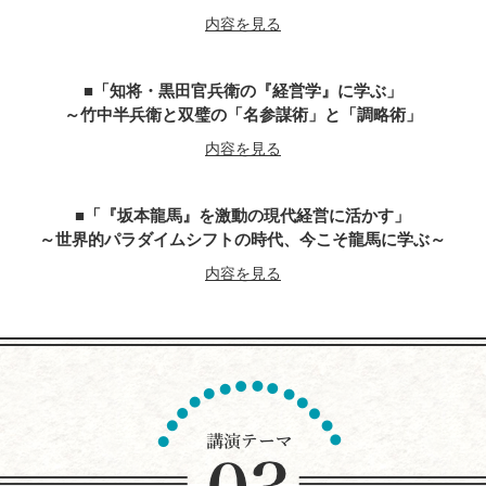
内容を見る
「知将・黒田官兵衛の『経営学』に学ぶ」
～竹中半兵衛と双璧の「名参謀術」と「調略術」
内容を見る
「『坂本龍馬』を激動の現代経営に活かす」
～世界的パラダイムシフトの時代、今こそ龍馬に学ぶ～
内容を見る
『平清盛』に学ぶ経営学
～世界大乱の今こそ、求められるトップ・リーダー像
今こそ、躍動感とエネルギーにあふれる勇者が求めらている
内容を見る