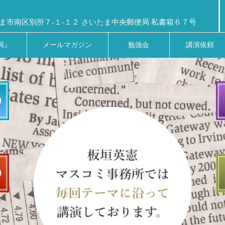
ま市南区別所７-１-１２ さいたま中央郵便局 私書箱６７号
局』
メールマガジン
勉強会
講演依頼