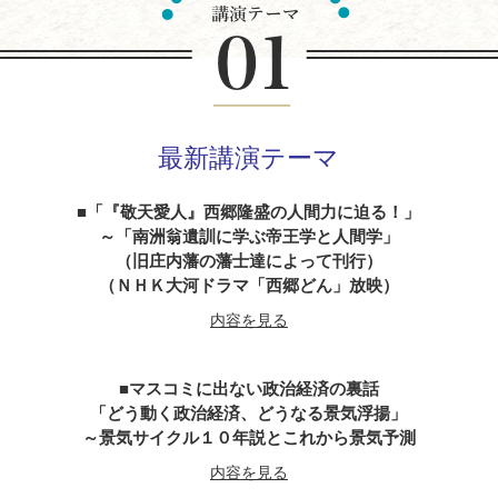
最新講演テーマ
「『敬天愛人』西郷隆盛の人間力に迫る！」
～「南洲翁遺訓に学ぶ帝王学と人間学」
（旧庄内藩の藩士達によって刊行）
（ＮＨＫ大河ドラマ「西郷どん」放映）
内容を見る
マスコミに出ない政治経済の裏話
「どう動く政治経済、どうなる景気浮揚」
～景気サイクル１０年説とこれから景気予測
内容を見る