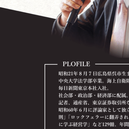
内容を見る
米国ブッシュ政権の世界戦略と日本の進路
～日本経済の再生から有事立法、個人情報保護法まで
内容を見る
会社を「知的所有権」で重武装しよう！
～２１世紀経済と中小企業の勝ち残り戦略
内容を見る
全社員が知っておくべき情報管理術
～企業の情報資産を守り「情報管理の達人」になろう
内容を見る
今こそチャンス！ 立ち上がれ企業経営者！
内容を見る