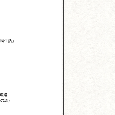
学
国民生活」
進路
への道）