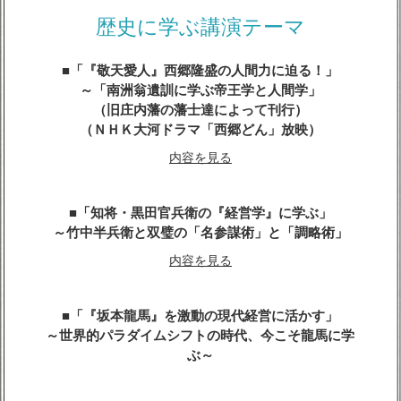
内容を見る
歴史に学ぶ講演テーマ
「『敬天愛人』西郷隆盛の人間力に迫る！」
～「南洲翁遺訓に学ぶ帝王学と人間学」
（旧庄内藩の藩士達によって刊行）
（ＮＨＫ大河ドラマ「西郷どん」放映）
内容を見る
「知将・黒田官兵衛の『経営学』に学ぶ」
～竹中半兵衛と双璧の「名参謀術」と「調略術」
内容を見る
「『坂本龍馬』を激動の現代経営に活かす」
～世界的パラダイムシフトの時代、今こそ龍馬に学
ぶ～
内容を見る