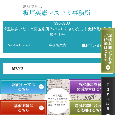
〒336-8799
埼玉県さいたま市南区別所７-１-１２ さいたま中央郵便局 私書
箱６７号
048-825- 2601
事務所案内
お問い合わせ
MENU