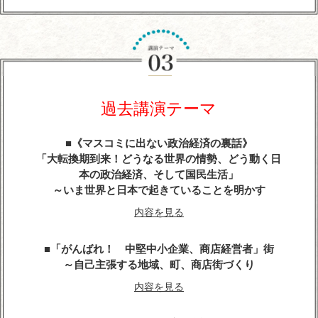
『平清盛』に学ぶ経営学
～世界大乱の今こそ、求められるトップ・リーダー
像
今こそ、躍動感とエネルギーにあふれる勇者が求め
らている
過去講演テーマ
内容を見る
《マスコミに出ない政治経済の裏話》
武田信玄の軍師・山本勘助が教える「風林火山」の
「大転換期到来！どうなる世界の情勢、どう動く日
兵法に学ぶ経営学
本の政治経済、そして国民生活」
～いま世界と日本で起きていることを明かす
内容を見る
内容を見る
天璋院・篤姫―女の戦（いくさ）
「がんばれ！ 中堅中小企業、商店経営者」街
内容を見る
～自己主張する地域、町、商店街づくり
内容を見る
戦国武将「直江兼続」という生き方