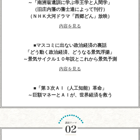
～「南洲翁遺訓に学ぶ帝王学と人間学」
（旧庄内藩の藩士達によって刊行）
（ＮＨＫ大河ドラマ「西郷どん」放映）
内容を見る
マスコミに出ない政治経済の裏話
「どう動く政治経済、どうなる景気浮揚」
～景気サイクル１０年説とこれから景気予測
内容を見る
「第３次ＡＩ（人工知能）革命」
～巨額マネーとＡＩが、世界経済を救う
内容を見る
人生の達人に学ぶ
～心に残る先人たちの名言、遺訓、格言を経営に生
かす