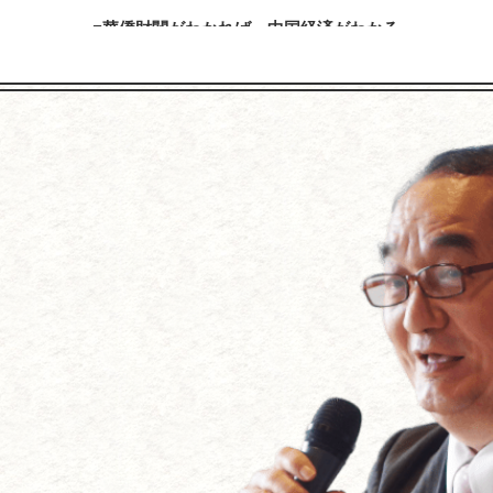
華僑財閥がわかれば、中国経済がわかる
「商戦必勝の極意宮本武蔵の『五輪書』を経営に生かす」
おける日系企業の現状と課題－日本の中堅・中小企業が中国に対
内容を見る
内容を見る
「放射性物質について学ぼう」
加賀百万石を築いた前田利家とまつの知恵に学ぶ
内容を見る
内容を見る
【アメリカの経営学者･ピータードラッカーに学ぶ】
川３代に学ぶ経営成功法～国づくり・企業づくり・家庭づくり・人
れからの企業の経営』～「人を幸福にする」のが目的、経営は手段
内容を見る
内容を見る
「戦艦大和の最期」（吉田満著）を読む
上杉鷹山の藩政改革に学ぶ ～企業再生の極意はこれだ！
～なぜ戦艦大和は、日本人の心を引きつけるのか
内容を見る
内容を見る
『２０１１年は、こう動く！激変する世界と日本の進路』
～米国大乱、中国争乱、北朝鮮混乱、円高＝ドル安波乱