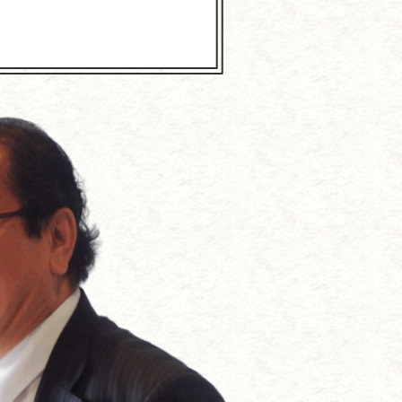
抗する方法
づくり
である