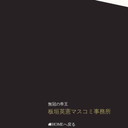
無冠の帝王
板垣英憲マスコミ事務所
HOMEへ戻る