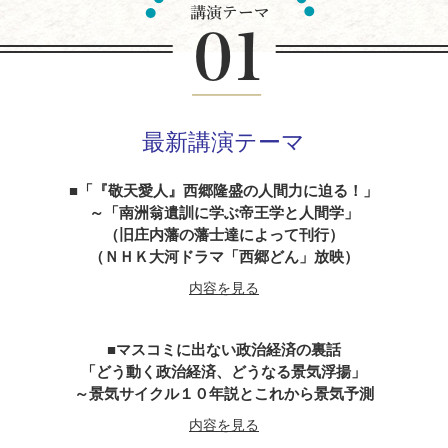
最新講演テーマ
「『敬天愛人』西郷隆盛の人間力に迫る！」
～「南洲翁遺訓に学ぶ帝王学と人間学」
（旧庄内藩の藩士達によって刊行）
（ＮＨＫ大河ドラマ「西郷どん」放映）
内容を見る
マスコミに出ない政治経済の裏話
「どう動く政治経済、どうなる景気浮揚」
～景気サイクル１０年説とこれから景気予測
内容を見る