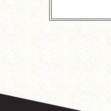
～中国に
徳
『こ