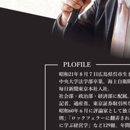
内容を見る
米国ブッシュ政権の世界戦略と日本の進路
～日本経済の再生から有事立法、個人情報保護法まで
内容を見る
会社を「知的所有権」で重武装しよう！
～２１世紀経済と中小企業の勝ち残り戦略
内容を見る
全社員が知っておくべき情報管理術
～企業の情報資産を守り「情報管理の達人」になろう
内容を見る
今こそチャンス！ 立ち上がれ企業経営者！
内容を見る