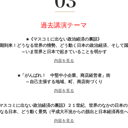
武田信玄の軍師・山本勘助が教える「風林火山」の兵法に学ぶ経営
内容を見る
過去講演テーマ
天璋院・篤姫―女の戦（いくさ）
内容を見る
《マスコミに出ない政治経済の裏話》
期到来！どうなる世界の情勢、どう動く日本の政治経済、そして
～いま世界と日本で起きていることを明かす
戦国武将「直江兼続」という生き方
内容を見る
内容を見る
「がんばれ！ 中堅中小企業、商店経営者」街
がんばれ経営者～山内一豊の妻に学ぶ男の力・女の智慧
～自己主張する地域、町、商店街づくり
内容を見る
内容を見る
マスコミに出ない政治経済の裏話》２１世紀、世界のなかの日本の
不信の時代なればこそ『誠』の経営学
なる日本、どう動く景気（平成大不況からの脱出と日本経済再生
～新選組の精神と行動の美学をビジネスに生かす
内容を見る
内容を見る