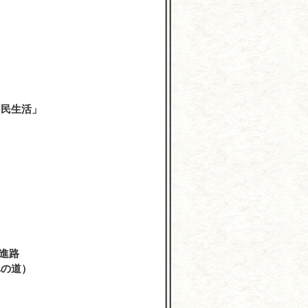
学
国民生活」
進路
への道）