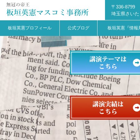
〒336-8799
埼玉県さいた
板垣英憲プロフィール
公式ブログ
板垣英憲『情報