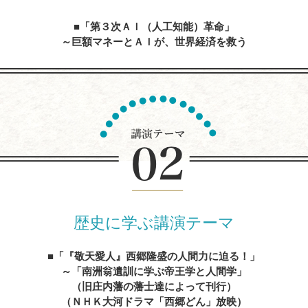
「第３次ＡＩ（人工知能）革命」
～巨額マネーとＡＩが、世界経済を救う
内容を見る
人生の達人に学ぶ
～心に残る先人たちの名言、遺訓、格言を経営に生かす
内容を見る
歴史に学ぶ講演テーマ
「『敬天愛人』西郷隆盛の人間力に迫る！」
～「南洲翁遺訓に学ぶ帝王学と人間学」
（旧庄内藩の藩士達によって刊行）
（ＮＨＫ大河ドラマ「西郷どん」放映）