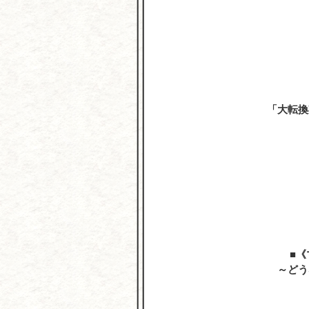
「大転換
《
～どう