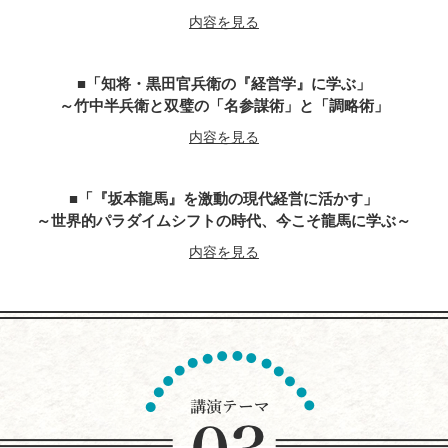
内容を見る
「知将・黒田官兵衛の『経営学』に学ぶ」
～竹中半兵衛と双璧の「名参謀術」と「調略術」
内容を見る
「『坂本龍馬』を激動の現代経営に活かす」
～世界的パラダイムシフトの時代、今こそ龍馬に学ぶ～
内容を見る
『平清盛』に学ぶ経営学
～世界大乱の今こそ、求められるトップ・リーダー像
今こそ、躍動感とエネルギーにあふれる勇者が求めらている
内容を見る