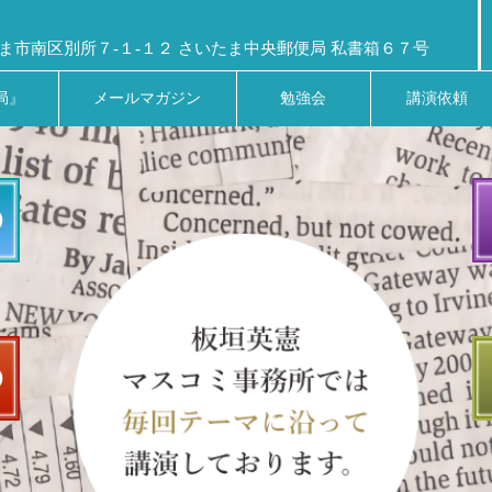
ま市南区別所７-１-１２ さいたま中央郵便局 私書箱６７号
局』
メールマガジン
勉強会
講演依頼