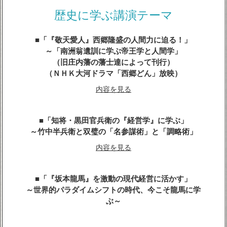
内容を見る
歴史に学ぶ講演テーマ
「『敬天愛人』西郷隆盛の人間力に迫る！」
～「南洲翁遺訓に学ぶ帝王学と人間学」
（旧庄内藩の藩士達によって刊行）
（ＮＨＫ大河ドラマ「西郷どん」放映）
内容を見る
「知将・黒田官兵衛の『経営学』に学ぶ」
～竹中半兵衛と双璧の「名参謀術」と「調略術」
内容を見る
「『坂本龍馬』を激動の現代経営に活かす」
～世界的パラダイムシフトの時代、今こそ龍馬に学
ぶ～
内容を見る