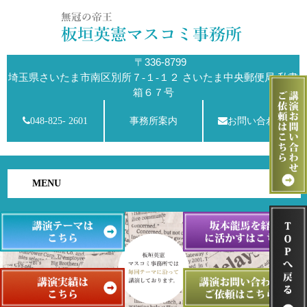
〒336-8799
埼玉県さいたま市南区別所７-１-１２ さいたま中央郵便局 私書
箱６７号
048-825- 2601
事務所案内
お問い合わせ
MENU