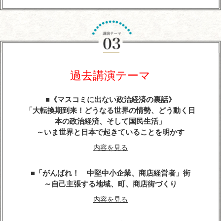
『平清盛』に学ぶ経営学
～世界大乱の今こそ、求められるトップ・リーダー
像
今こそ、躍動感とエネルギーにあふれる勇者が求め
らている
過去講演テーマ
内容を見る
《マスコミに出ない政治経済の裏話》
武田信玄の軍師・山本勘助が教える「風林火山」の
「大転換期到来！どうなる世界の情勢、どう動く日
兵法に学ぶ経営学
本の政治経済、そして国民生活」
～いま世界と日本で起きていることを明かす
内容を見る
内容を見る
天璋院・篤姫―女の戦（いくさ）
「がんばれ！ 中堅中小企業、商店経営者」街
内容を見る
～自己主張する地域、町、商店街づくり
内容を見る
戦国武将「直江兼続」という生き方