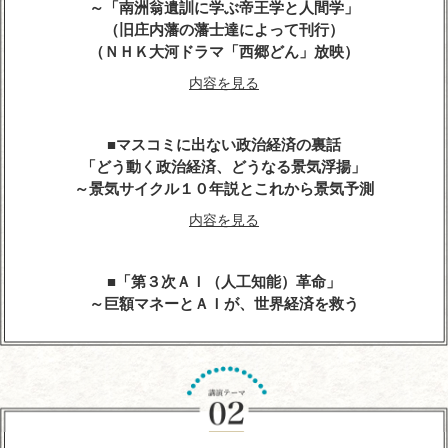
～「南洲翁遺訓に学ぶ帝王学と人間学」
（旧庄内藩の藩士達によって刊行）
（ＮＨＫ大河ドラマ「西郷どん」放映）
内容を見る
マスコミに出ない政治経済の裏話
「どう動く政治経済、どうなる景気浮揚」
～景気サイクル１０年説とこれから景気予測
内容を見る
「第３次ＡＩ（人工知能）革命」
～巨額マネーとＡＩが、世界経済を救う
内容を見る
人生の達人に学ぶ
～心に残る先人たちの名言、遺訓、格言を経営に生
かす