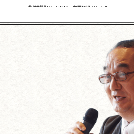
華僑財閥がわかれば、中国経済がわかる
「商戦必勝の極意宮本武蔵の『五輪書』を経営に生かす」
おける日系企業の現状と課題－日本の中堅・中小企業が中国に対
内容を見る
内容を見る
「放射性物質について学ぼう」
加賀百万石を築いた前田利家とまつの知恵に学ぶ
内容を見る
内容を見る
【アメリカの経営学者･ピータードラッカーに学ぶ】
川３代に学ぶ経営成功法～国づくり・企業づくり・家庭づくり・人
れからの企業の経営』～「人を幸福にする」のが目的、経営は手段
内容を見る
内容を見る
「戦艦大和の最期」（吉田満著）を読む
上杉鷹山の藩政改革に学ぶ ～企業再生の極意はこれだ！
～なぜ戦艦大和は、日本人の心を引きつけるのか
内容を見る
内容を見る
『２０１１年は、こう動く！激変する世界と日本の進路』
～米国大乱、中国争乱、北朝鮮混乱、円高＝ドル安波乱