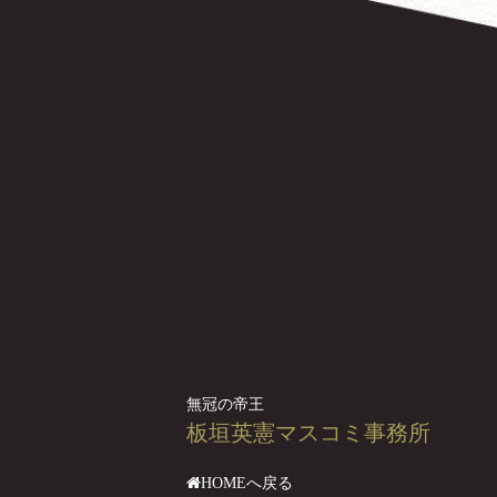
無冠の帝王
板垣英憲マスコミ事務所
HOMEへ戻る