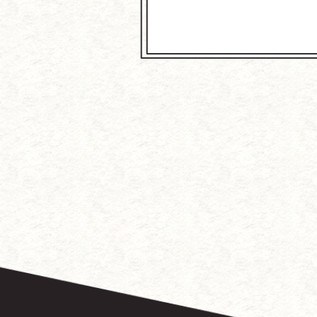
～中国に
徳
『こ