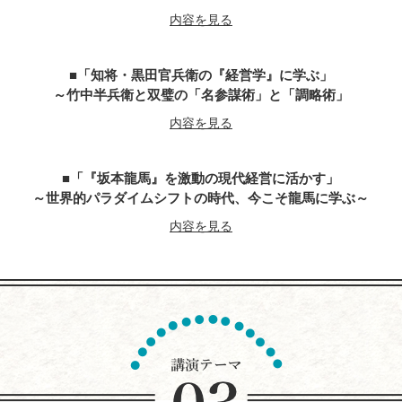
内容を見る
「知将・黒田官兵衛の『経営学』に学ぶ」
～竹中半兵衛と双璧の「名参謀術」と「調略術」
内容を見る
「『坂本龍馬』を激動の現代経営に活かす」
～世界的パラダイムシフトの時代、今こそ龍馬に学ぶ～
内容を見る
『平清盛』に学ぶ経営学
～世界大乱の今こそ、求められるトップ・リーダー像
今こそ、躍動感とエネルギーにあふれる勇者が求めらている
内容を見る