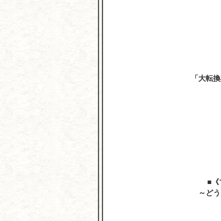
「大転換
《
～どう