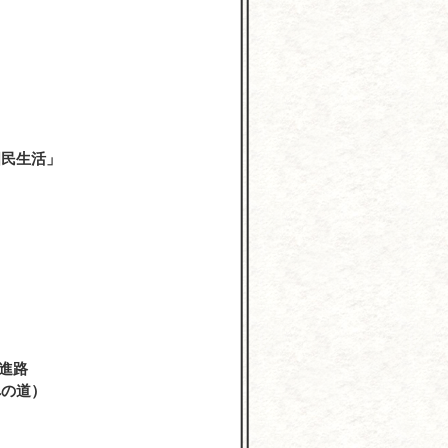
学
国民生活」
進路
への道）