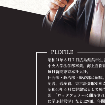
内容を見る
米国ブッシュ政権の世界戦略と日本の進路
～日本経済の再生から有事立法、個人情報保護法まで
内容を見る
会社を「知的所有権」で重武装しよう！
～２１世紀経済と中小企業の勝ち残り戦略
内容を見る
全社員が知っておくべき情報管理術
～企業の情報資産を守り「情報管理の達人」になろう
内容を見る
今こそチャンス！ 立ち上がれ企業経営者！
内容を見る