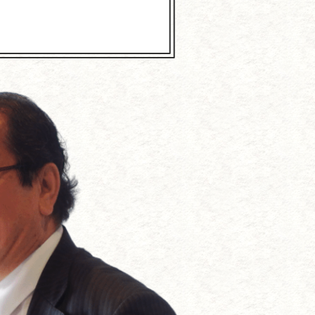
抗する方法
づくり
である