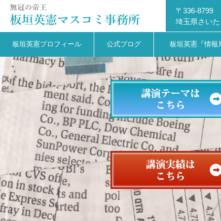
〒336-8799
埼玉県さいた
板垣英憲プロフィール
公式ブログ
板垣英憲『情報