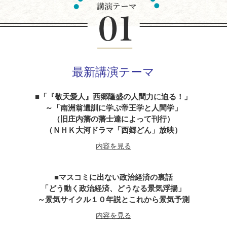
最新講演テーマ
「『敬天愛人』西郷隆盛の人間力に迫る！」
～「南洲翁遺訓に学ぶ帝王学と人間学」
（旧庄内藩の藩士達によって刊行）
（ＮＨＫ大河ドラマ「西郷どん」放映）
内容を見る
マスコミに出ない政治経済の裏話
「どう動く政治経済、どうなる景気浮揚」
～景気サイクル１０年説とこれから景気予測
内容を見る