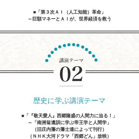
「第３次ＡＩ（人工知能）革命」
～巨額マネーとＡＩが、世界経済を救う
内容を見る
人生の達人に学ぶ
～心に残る先人たちの名言、遺訓、格言を経営に生かす
内容を見る
歴史に学ぶ講演テーマ
「『敬天愛人』西郷隆盛の人間力に迫る！」
～「南洲翁遺訓に学ぶ帝王学と人間学」
（旧庄内藩の藩士達によって刊行）
（ＮＨＫ大河ドラマ「西郷どん」放映）