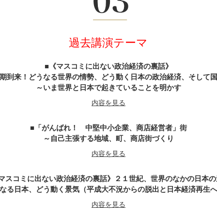
武田信玄の軍師・山本勘助が教える「風林火山」の兵法に学ぶ経営
内容を見る
過去講演テーマ
天璋院・篤姫―女の戦（いくさ）
内容を見る
《マスコミに出ない政治経済の裏話》
期到来！どうなる世界の情勢、どう動く日本の政治経済、そして
～いま世界と日本で起きていることを明かす
戦国武将「直江兼続」という生き方
内容を見る
内容を見る
「がんばれ！ 中堅中小企業、商店経営者」街
がんばれ経営者～山内一豊の妻に学ぶ男の力・女の智慧
～自己主張する地域、町、商店街づくり
内容を見る
内容を見る
マスコミに出ない政治経済の裏話》２１世紀、世界のなかの日本の
不信の時代なればこそ『誠』の経営学
なる日本、どう動く景気（平成大不況からの脱出と日本経済再生
～新選組の精神と行動の美学をビジネスに生かす
内容を見る
内容を見る