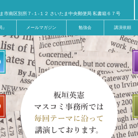
ま市南区別所７-１-１２ さいたま中央郵便局 私書箱６７号
局』
メールマガジン
勉強会
講演依頼