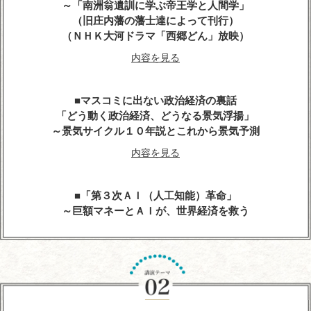
～「南洲翁遺訓に学ぶ帝王学と人間学」
（旧庄内藩の藩士達によって刊行）
（ＮＨＫ大河ドラマ「西郷どん」放映）
内容を見る
マスコミに出ない政治経済の裏話
「どう動く政治経済、どうなる景気浮揚」
～景気サイクル１０年説とこれから景気予測
内容を見る
「第３次ＡＩ（人工知能）革命」
～巨額マネーとＡＩが、世界経済を救う
内容を見る
人生の達人に学ぶ
～心に残る先人たちの名言、遺訓、格言を経営に生
かす