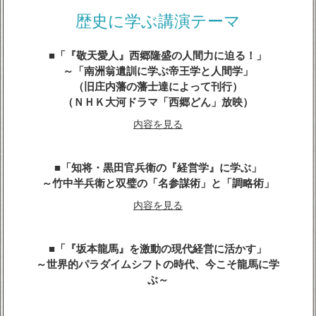
内容を見る
歴史に学ぶ講演テーマ
「『敬天愛人』西郷隆盛の人間力に迫る！」
～「南洲翁遺訓に学ぶ帝王学と人間学」
（旧庄内藩の藩士達によって刊行）
（ＮＨＫ大河ドラマ「西郷どん」放映）
内容を見る
「知将・黒田官兵衛の『経営学』に学ぶ」
～竹中半兵衛と双璧の「名参謀術」と「調略術」
内容を見る
「『坂本龍馬』を激動の現代経営に活かす」
～世界的パラダイムシフトの時代、今こそ龍馬に学
ぶ～
内容を見る