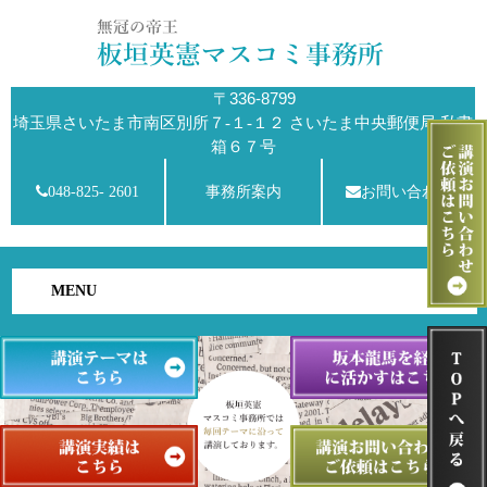
〒336-8799
埼玉県さいたま市南区別所７-１-１２ さいたま中央郵便局 私書
箱６７号
048-825- 2601
事務所案内
お問い合わせ
MENU