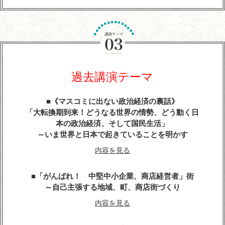
『平清盛』に学ぶ経営学
～世界大乱の今こそ、求められるトップ・リーダー
像
今こそ、躍動感とエネルギーにあふれる勇者が求め
らている
過去講演テーマ
内容を見る
《マスコミに出ない政治経済の裏話》
武田信玄の軍師・山本勘助が教える「風林火山」の
「大転換期到来！どうなる世界の情勢、どう動く日
兵法に学ぶ経営学
本の政治経済、そして国民生活」
～いま世界と日本で起きていることを明かす
内容を見る
内容を見る
天璋院・篤姫―女の戦（いくさ）
「がんばれ！ 中堅中小企業、商店経営者」街
内容を見る
～自己主張する地域、町、商店街づくり
内容を見る
戦国武将「直江兼続」という生き方