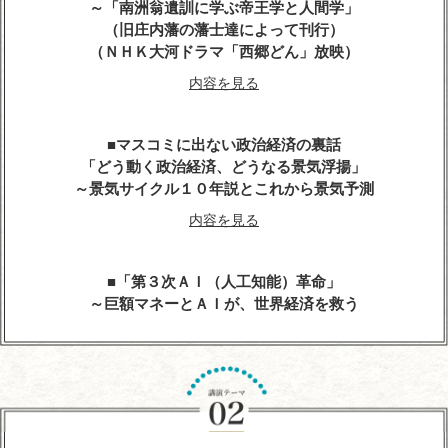
～「南洲翁遺訓に学ぶ帝王学と人間学」
（旧庄内藩の藩士達によって刊行）
（ＮＨＫ大河ドラマ「西郷どん」放映）
内容を見る
マスコミに出ない政治経済の裏話
「どう動く政治経済、どうなる景気浮揚」
～景気サイクル１０年説とこれから景気予測
内容を見る
「第３次ＡＩ（人工知能）革命」
～巨額マネーとＡＩが、世界経済を救う
内容を見る
人生の達人に学ぶ
～心に残る先人たちの名言、遺訓、格言を経営に生
かす