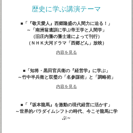
内容を見る
歴史に学ぶ講演テーマ
「『敬天愛人』西郷隆盛の人間力に迫る！」
～「南洲翁遺訓に学ぶ帝王学と人間学」
（旧庄内藩の藩士達によって刊行）
（ＮＨＫ大河ドラマ「西郷どん」放映）
内容を見る
「知将・黒田官兵衛の『経営学』に学ぶ」
～竹中半兵衛と双璧の「名参謀術」と「調略術」
内容を見る
「『坂本龍馬』を激動の現代経営に活かす」
～世界的パラダイムシフトの時代、今こそ龍馬に学
ぶ～
内容を見る