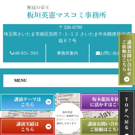
〒336-8799
埼玉県さいたま市南区別所７-１-１２ さいたま中央郵便局 私書
箱６７号
048-825- 2601
事務所案内
お問い合わせ
MENU