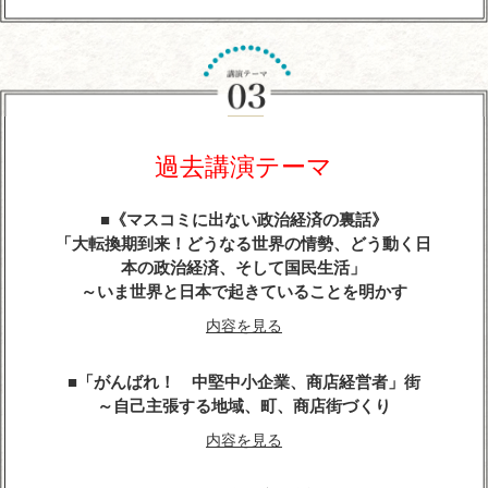
『平清盛』に学ぶ経営学
～世界大乱の今こそ、求められるトップ・リーダー
像
今こそ、躍動感とエネルギーにあふれる勇者が求め
らている
過去講演テーマ
内容を見る
《マスコミに出ない政治経済の裏話》
武田信玄の軍師・山本勘助が教える「風林火山」の
「大転換期到来！どうなる世界の情勢、どう動く日
兵法に学ぶ経営学
本の政治経済、そして国民生活」
～いま世界と日本で起きていることを明かす
内容を見る
内容を見る
天璋院・篤姫―女の戦（いくさ）
「がんばれ！ 中堅中小企業、商店経営者」街
内容を見る
～自己主張する地域、町、商店街づくり
内容を見る
戦国武将「直江兼続」という生き方