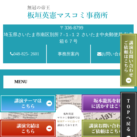
〒336-8799
埼玉県さいたま市南区別所７-１-１２ さいたま中央郵便局 私書
箱６７号
048-825- 2601
事務所案内
お問い合わせ
MENU