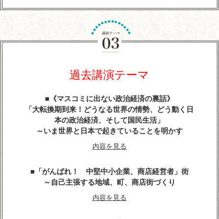
『平清盛』に学ぶ経営学
～世界大乱の今こそ、求められるトップ・リーダー
像
今こそ、躍動感とエネルギーにあふれる勇者が求め
らている
過去講演テーマ
内容を見る
《マスコミに出ない政治経済の裏話》
武田信玄の軍師・山本勘助が教える「風林火山」の
「大転換期到来！どうなる世界の情勢、どう動く日
兵法に学ぶ経営学
本の政治経済、そして国民生活」
～いま世界と日本で起きていることを明かす
内容を見る
内容を見る
天璋院・篤姫―女の戦（いくさ）
「がんばれ！ 中堅中小企業、商店経営者」街
内容を見る
～自己主張する地域、町、商店街づくり
内容を見る
戦国武将「直江兼続」という生き方