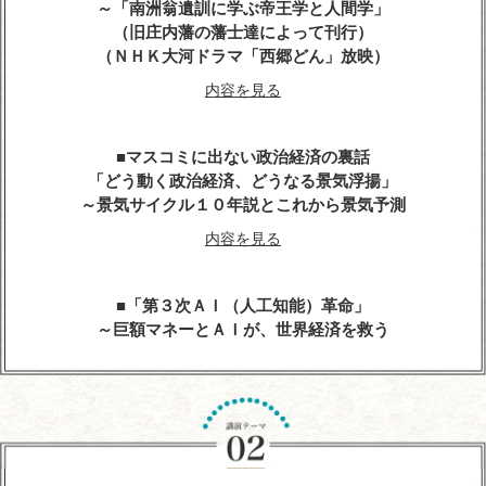
～「南洲翁遺訓に学ぶ帝王学と人間学」
（旧庄内藩の藩士達によって刊行）
（ＮＨＫ大河ドラマ「西郷どん」放映）
内容を見る
マスコミに出ない政治経済の裏話
「どう動く政治経済、どうなる景気浮揚」
～景気サイクル１０年説とこれから景気予測
内容を見る
「第３次ＡＩ（人工知能）革命」
～巨額マネーとＡＩが、世界経済を救う
内容を見る
人生の達人に学ぶ
～心に残る先人たちの名言、遺訓、格言を経営に生
かす