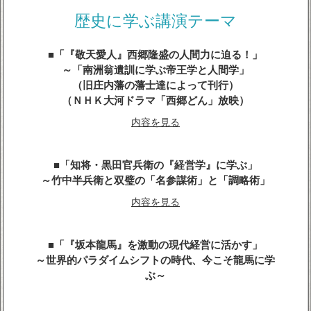
内容を見る
歴史に学ぶ講演テーマ
「『敬天愛人』西郷隆盛の人間力に迫る！」
～「南洲翁遺訓に学ぶ帝王学と人間学」
（旧庄内藩の藩士達によって刊行）
（ＮＨＫ大河ドラマ「西郷どん」放映）
内容を見る
「知将・黒田官兵衛の『経営学』に学ぶ」
～竹中半兵衛と双璧の「名参謀術」と「調略術」
内容を見る
「『坂本龍馬』を激動の現代経営に活かす」
～世界的パラダイムシフトの時代、今こそ龍馬に学
ぶ～
内容を見る