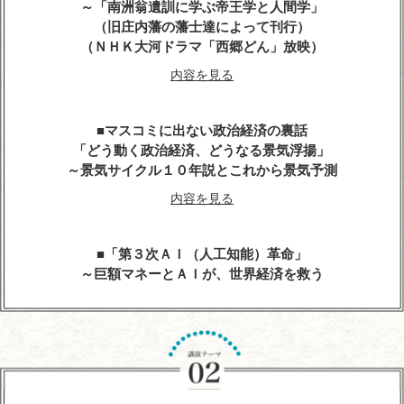
～「南洲翁遺訓に学ぶ帝王学と人間学」
（旧庄内藩の藩士達によって刊行）
（ＮＨＫ大河ドラマ「西郷どん」放映）
内容を見る
マスコミに出ない政治経済の裏話
「どう動く政治経済、どうなる景気浮揚」
～景気サイクル１０年説とこれから景気予測
内容を見る
「第３次ＡＩ（人工知能）革命」
～巨額マネーとＡＩが、世界経済を救う
内容を見る
人生の達人に学ぶ
～心に残る先人たちの名言、遺訓、格言を経営に生
かす