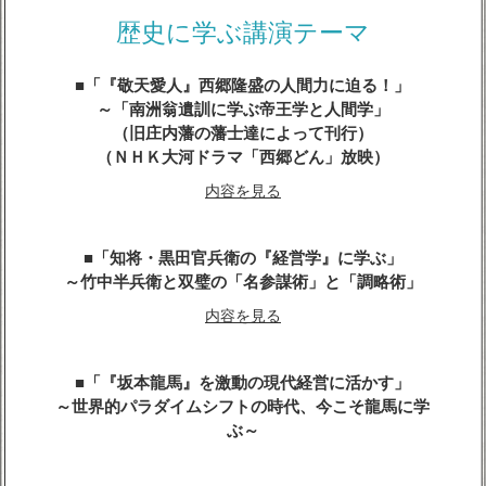
内容を見る
歴史に学ぶ講演テーマ
「『敬天愛人』西郷隆盛の人間力に迫る！」
～「南洲翁遺訓に学ぶ帝王学と人間学」
（旧庄内藩の藩士達によって刊行）
（ＮＨＫ大河ドラマ「西郷どん」放映）
内容を見る
「知将・黒田官兵衛の『経営学』に学ぶ」
～竹中半兵衛と双璧の「名参謀術」と「調略術」
内容を見る
「『坂本龍馬』を激動の現代経営に活かす」
～世界的パラダイムシフトの時代、今こそ龍馬に学
ぶ～
内容を見る