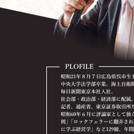
内容を見る
米国ブッシュ政権の世界戦略と日本の進路
～日本経済の再生から有事立法、個人情報保護法まで
内容を見る
会社を「知的所有権」で重武装しよう！
～２１世紀経済と中小企業の勝ち残り戦略
内容を見る
全社員が知っておくべき情報管理術
～企業の情報資産を守り「情報管理の達人」になろう
内容を見る
今こそチャンス！ 立ち上がれ企業経営者！
内容を見る