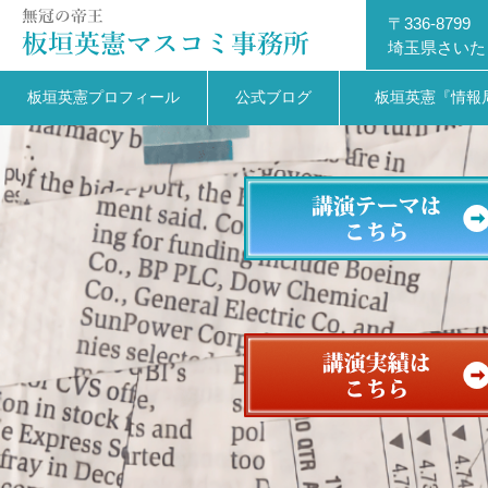
〒336-8799
埼玉県さいた
板垣英憲プロフィール
公式ブログ
板垣英憲『情報