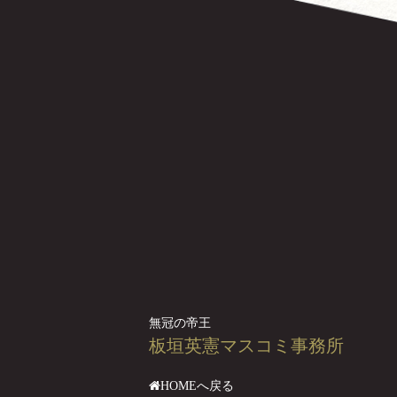
無冠の帝王
板垣英憲マスコミ事務所
HOMEへ戻る