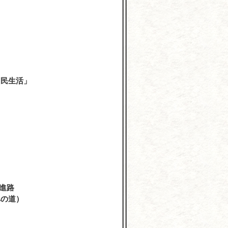
学
国民生活」
進路
への道）