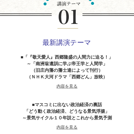
最新講演テーマ
「『敬天愛人』西郷隆盛の人間力に迫る！」
～「南洲翁遺訓に学ぶ帝王学と人間学」
（旧庄内藩の藩士達によって刊行）
（ＮＨＫ大河ドラマ「西郷どん」放映）
内容を見る
マスコミに出ない政治経済の裏話
「どう動く政治経済、どうなる景気浮揚」
～景気サイクル１０年説とこれから景気予測
内容を見る