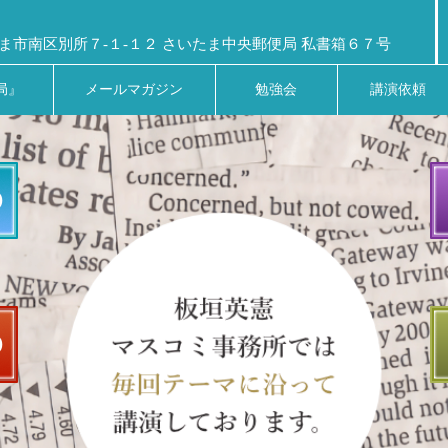
ま市南区別所７-１-１２ さいたま中央郵便局 私書箱６７号
局』
メールマガジン
勉強会
講演依頼