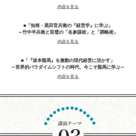
内容を見る
「知将・黒田官兵衛の『経営学』に学ぶ」
～竹中半兵衛と双璧の「名参謀術」と「調略術」
内容を見る
「『坂本龍馬』を激動の現代経営に活かす」
～世界的パラダイムシフトの時代、今こそ龍馬に学ぶ～
内容を見る
『平清盛』に学ぶ経営学
～世界大乱の今こそ、求められるトップ・リーダー像
今こそ、躍動感とエネルギーにあふれる勇者が求めらている
内容を見る