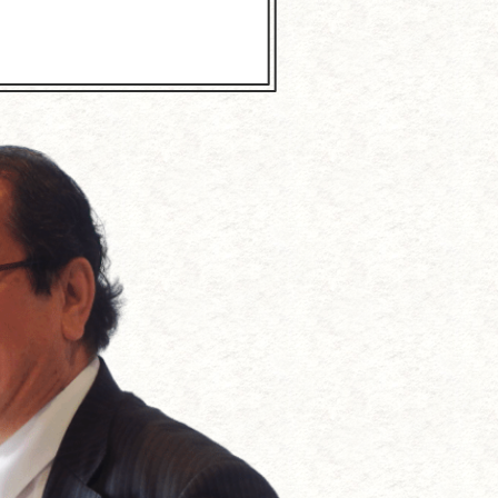
抗する方法
づくり
である