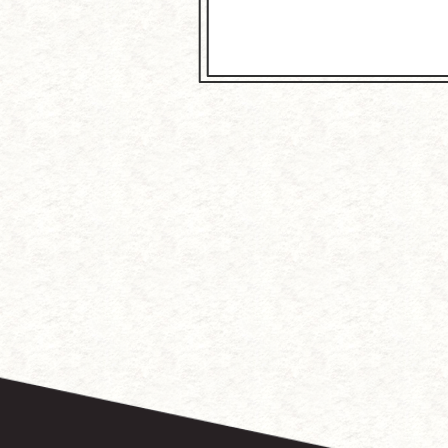
～中国に
徳
『こ