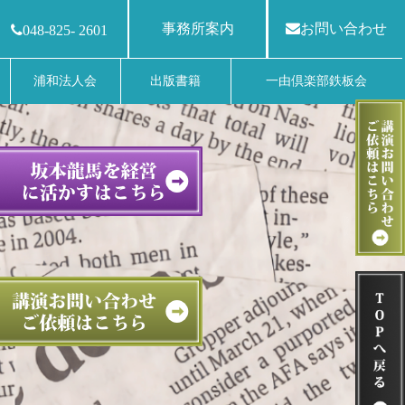
事務所案内
お問い合わせ
048-825- 2601
浦和法人会
出版書籍
一由倶楽部鉄板会