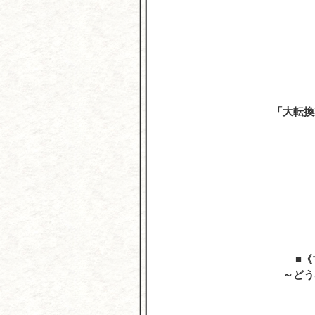
「大転換
《
～どう