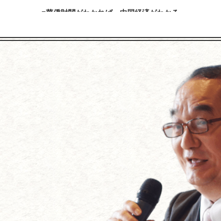
華僑財閥がわかれば、中国経済がわかる
「商戦必勝の極意宮本武蔵の『五輪書』を経営に生かす」
おける日系企業の現状と課題－日本の中堅・中小企業が中国に対
内容を見る
内容を見る
「放射性物質について学ぼう」
加賀百万石を築いた前田利家とまつの知恵に学ぶ
内容を見る
内容を見る
【アメリカの経営学者･ピータードラッカーに学ぶ】
川３代に学ぶ経営成功法～国づくり・企業づくり・家庭づくり・人
れからの企業の経営』～「人を幸福にする」のが目的、経営は手段
内容を見る
内容を見る
「戦艦大和の最期」（吉田満著）を読む
上杉鷹山の藩政改革に学ぶ ～企業再生の極意はこれだ！
～なぜ戦艦大和は、日本人の心を引きつけるのか
内容を見る
内容を見る
『２０１１年は、こう動く！激変する世界と日本の進路』
～米国大乱、中国争乱、北朝鮮混乱、円高＝ドル安波乱