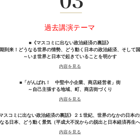
武田信玄の軍師・山本勘助が教える「風林火山」の兵法に学ぶ経営
内容を見る
過去講演テーマ
天璋院・篤姫―女の戦（いくさ）
内容を見る
《マスコミに出ない政治経済の裏話》
期到来！どうなる世界の情勢、どう動く日本の政治経済、そして
～いま世界と日本で起きていることを明かす
戦国武将「直江兼続」という生き方
内容を見る
内容を見る
「がんばれ！ 中堅中小企業、商店経営者」街
がんばれ経営者～山内一豊の妻に学ぶ男の力・女の智慧
～自己主張する地域、町、商店街づくり
内容を見る
内容を見る
マスコミに出ない政治経済の裏話》２１世紀、世界のなかの日本の
不信の時代なればこそ『誠』の経営学
なる日本、どう動く景気（平成大不況からの脱出と日本経済再生
～新選組の精神と行動の美学をビジネスに生かす
内容を見る
内容を見る