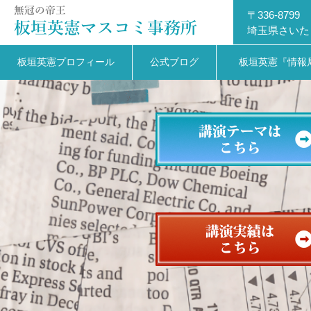
〒336-8799
埼玉県さいた
板垣英憲プロフィール
公式ブログ
板垣英憲『情報