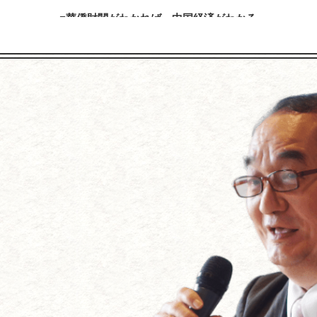
華僑財閥がわかれば、中国経済がわかる
「商戦必勝の極意宮本武蔵の『五輪書』を経営に生かす」
おける日系企業の現状と課題－日本の中堅・中小企業が中国に対
内容を見る
内容を見る
「放射性物質について学ぼう」
加賀百万石を築いた前田利家とまつの知恵に学ぶ
内容を見る
内容を見る
【アメリカの経営学者･ピータードラッカーに学ぶ】
川３代に学ぶ経営成功法～国づくり・企業づくり・家庭づくり・人
れからの企業の経営』～「人を幸福にする」のが目的、経営は手段
内容を見る
内容を見る
「戦艦大和の最期」（吉田満著）を読む
上杉鷹山の藩政改革に学ぶ ～企業再生の極意はこれだ！
～なぜ戦艦大和は、日本人の心を引きつけるのか
内容を見る
内容を見る
『２０１１年は、こう動く！激変する世界と日本の進路』
～米国大乱、中国争乱、北朝鮮混乱、円高＝ドル安波乱