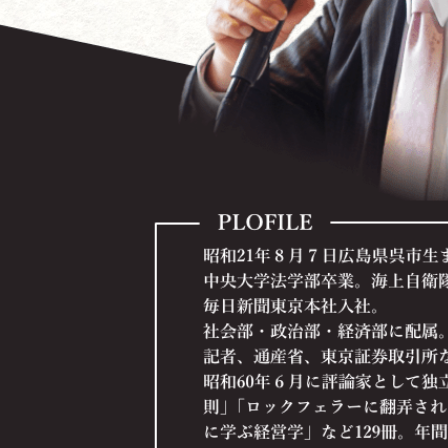
内容を見る
米国ブッシュ政権の世界戦略と日本の進路
～日本経済の再生から有事立法、個人情報保護法まで
内容を見る
会社を「知的所有権」で重武装しよう！
～２１世紀経済と中小企業の勝ち残り戦略
内容を見る
全社員が知っておくべき情報管理術
～企業の情報資産を守り「情報管理の達人」になろう
内容を見る
今こそチャンス！ 立ち上がれ企業経営者！
内容を見る