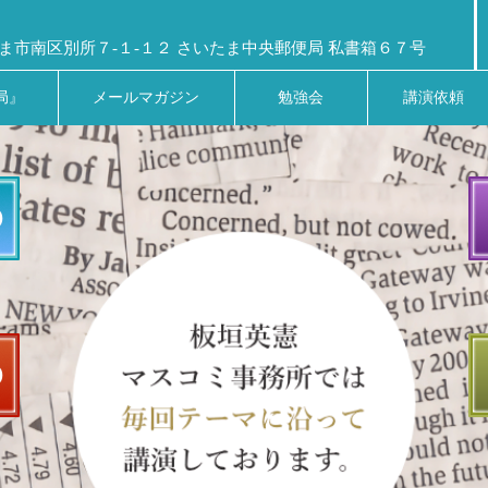
ま市南区別所７-１-１２ さいたま中央郵便局 私書箱６７号
局』
メールマガジン
勉強会
講演依頼