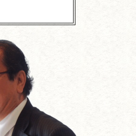
抗する方法
づくり
である