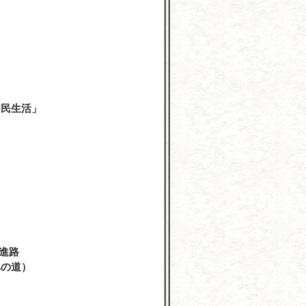
学
国民生活」
進路
への道）