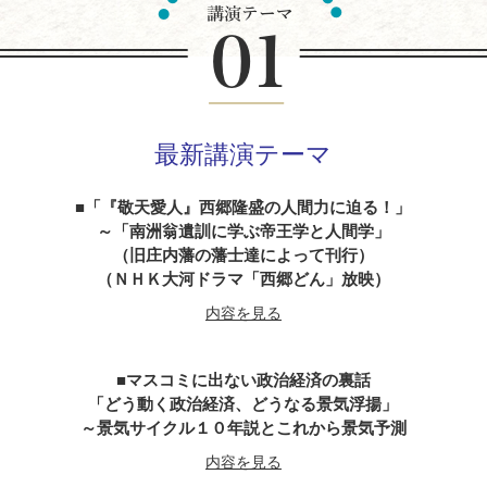
最新講演テーマ
「『敬天愛人』西郷隆盛の人間力に迫る！」
～「南洲翁遺訓に学ぶ帝王学と人間学」
（旧庄内藩の藩士達によって刊行）
（ＮＨＫ大河ドラマ「西郷どん」放映）
内容を見る
マスコミに出ない政治経済の裏話
「どう動く政治経済、どうなる景気浮揚」
～景気サイクル１０年説とこれから景気予測
内容を見る