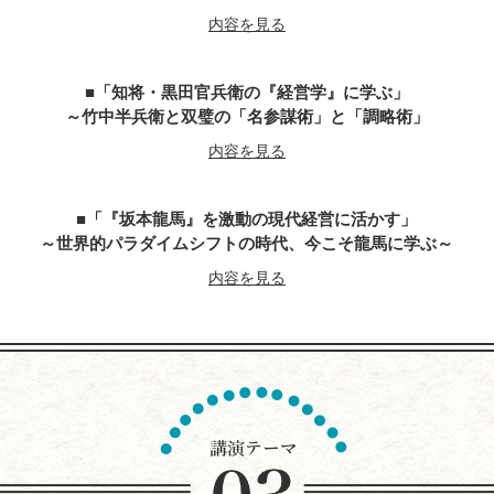
内容を見る
「知将・黒田官兵衛の『経営学』に学ぶ」
～竹中半兵衛と双璧の「名参謀術」と「調略術」
内容を見る
「『坂本龍馬』を激動の現代経営に活かす」
～世界的パラダイムシフトの時代、今こそ龍馬に学ぶ～
内容を見る
『平清盛』に学ぶ経営学
～世界大乱の今こそ、求められるトップ・リーダー像
今こそ、躍動感とエネルギーにあふれる勇者が求めらている
内容を見る