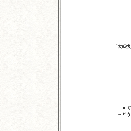
「大転換
《
～どう