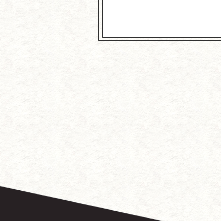
～中国に
徳
『こ