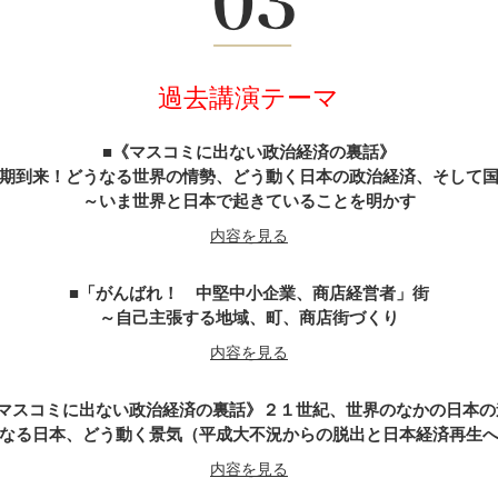
武田信玄の軍師・山本勘助が教える「風林火山」の兵法に学ぶ経営
内容を見る
過去講演テーマ
天璋院・篤姫―女の戦（いくさ）
内容を見る
《マスコミに出ない政治経済の裏話》
期到来！どうなる世界の情勢、どう動く日本の政治経済、そして
～いま世界と日本で起きていることを明かす
戦国武将「直江兼続」という生き方
内容を見る
内容を見る
「がんばれ！ 中堅中小企業、商店経営者」街
がんばれ経営者～山内一豊の妻に学ぶ男の力・女の智慧
～自己主張する地域、町、商店街づくり
内容を見る
内容を見る
マスコミに出ない政治経済の裏話》２１世紀、世界のなかの日本の
不信の時代なればこそ『誠』の経営学
なる日本、どう動く景気（平成大不況からの脱出と日本経済再生
～新選組の精神と行動の美学をビジネスに生かす
内容を見る
内容を見る