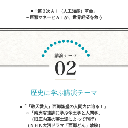
「第３次ＡＩ（人工知能）革命」
～巨額マネーとＡＩが、世界経済を救う
内容を見る
人生の達人に学ぶ
～心に残る先人たちの名言、遺訓、格言を経営に生かす
内容を見る
歴史に学ぶ講演テーマ
「『敬天愛人』西郷隆盛の人間力に迫る！」
～「南洲翁遺訓に学ぶ帝王学と人間学」
（旧庄内藩の藩士達によって刊行）
（ＮＨＫ大河ドラマ「西郷どん」放映）