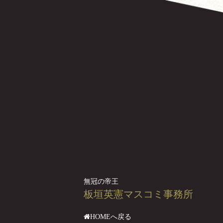
無冠の帝王
板垣英憲マスコミ事務所
HOMEへ戻る