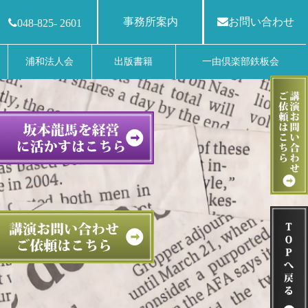
事務所案内
お問い合わせ
048-825- 2601
浦和法人会
出版書籍
一由倶楽部鉄板会