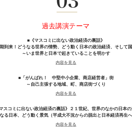
武田信玄の軍師・山本勘助が教える「風林火山」の兵法に学ぶ経営
内容を見る
過去講演テーマ
天璋院・篤姫―女の戦（いくさ）
内容を見る
《マスコミに出ない政治経済の裏話》
期到来！どうなる世界の情勢、どう動く日本の政治経済、そして
～いま世界と日本で起きていることを明かす
戦国武将「直江兼続」という生き方
内容を見る
内容を見る
「がんばれ！ 中堅中小企業、商店経営者」街
がんばれ経営者～山内一豊の妻に学ぶ男の力・女の智慧
～自己主張する地域、町、商店街づくり
内容を見る
内容を見る
マスコミに出ない政治経済の裏話》２１世紀、世界のなかの日本の
不信の時代なればこそ『誠』の経営学
なる日本、どう動く景気（平成大不況からの脱出と日本経済再生
～新選組の精神と行動の美学をビジネスに生かす
内容を見る
内容を見る