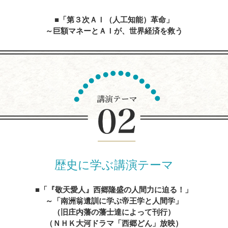
「第３次ＡＩ（人工知能）革命」
～巨額マネーとＡＩが、世界経済を救う
内容を見る
人生の達人に学ぶ
～心に残る先人たちの名言、遺訓、格言を経営に生かす
内容を見る
歴史に学ぶ講演テーマ
「『敬天愛人』西郷隆盛の人間力に迫る！」
～「南洲翁遺訓に学ぶ帝王学と人間学」
（旧庄内藩の藩士達によって刊行）
（ＮＨＫ大河ドラマ「西郷どん」放映）