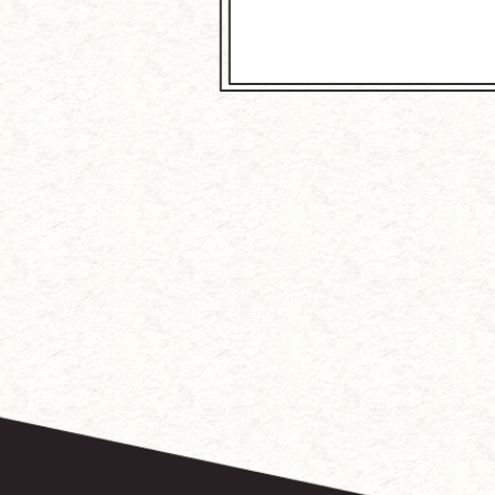
～中国に
徳
『こ