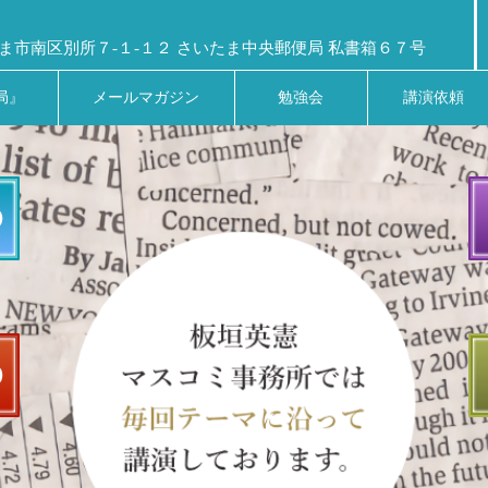
ま市南区別所７-１-１２ さいたま中央郵便局 私書箱６７号
局』
メールマガジン
勉強会
講演依頼