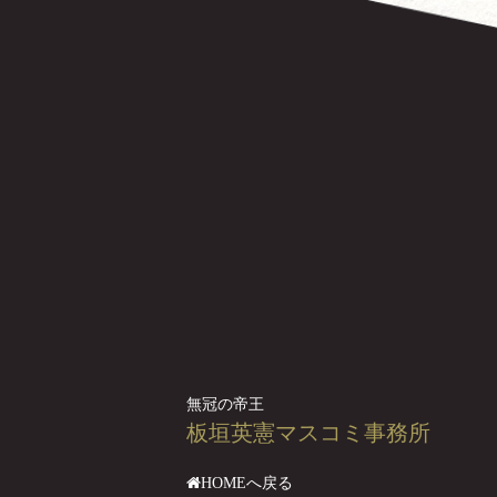
無冠の帝王
板垣英憲マスコミ事務所
HOMEへ戻る