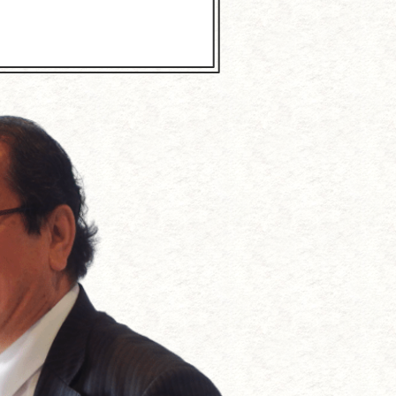
抗する方法
づくり
である