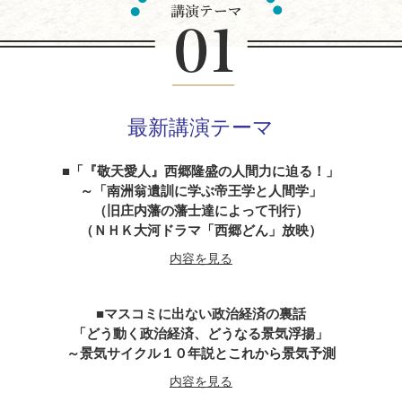
最新講演テーマ
「『敬天愛人』西郷隆盛の人間力に迫る！」
～「南洲翁遺訓に学ぶ帝王学と人間学」
（旧庄内藩の藩士達によって刊行）
（ＮＨＫ大河ドラマ「西郷どん」放映）
内容を見る
マスコミに出ない政治経済の裏話
「どう動く政治経済、どうなる景気浮揚」
～景気サイクル１０年説とこれから景気予測
内容を見る