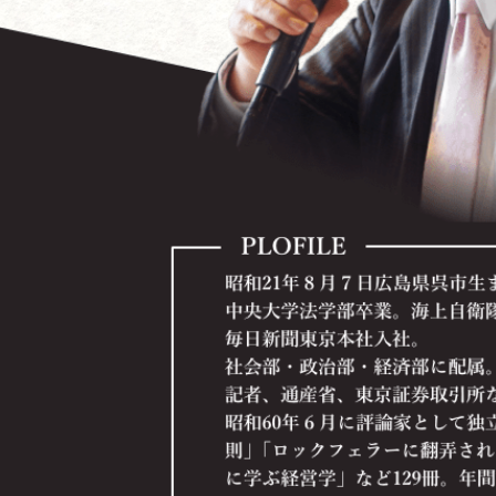
内容を見る
米国ブッシュ政権の世界戦略と日本の進路
～日本経済の再生から有事立法、個人情報保護法まで
内容を見る
会社を「知的所有権」で重武装しよう！
～２１世紀経済と中小企業の勝ち残り戦略
内容を見る
全社員が知っておくべき情報管理術
～企業の情報資産を守り「情報管理の達人」になろう
内容を見る
今こそチャンス！ 立ち上がれ企業経営者！
内容を見る