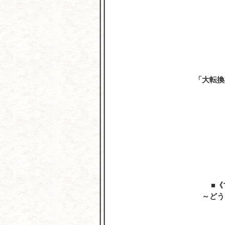
「大転換
《
～どう