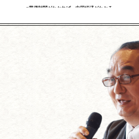
華僑財閥がわかれば、中国経済がわかる
「商戦必勝の極意宮本武蔵の『五輪書』を経営に生かす」
おける日系企業の現状と課題－日本の中堅・中小企業が中国に対
内容を見る
内容を見る
「放射性物質について学ぼう」
加賀百万石を築いた前田利家とまつの知恵に学ぶ
内容を見る
内容を見る
【アメリカの経営学者･ピータードラッカーに学ぶ】
川３代に学ぶ経営成功法～国づくり・企業づくり・家庭づくり・人
れからの企業の経営』～「人を幸福にする」のが目的、経営は手段
内容を見る
内容を見る
「戦艦大和の最期」（吉田満著）を読む
上杉鷹山の藩政改革に学ぶ ～企業再生の極意はこれだ！
～なぜ戦艦大和は、日本人の心を引きつけるのか
内容を見る
内容を見る
『２０１１年は、こう動く！激変する世界と日本の進路』
～米国大乱、中国争乱、北朝鮮混乱、円高＝ドル安波乱