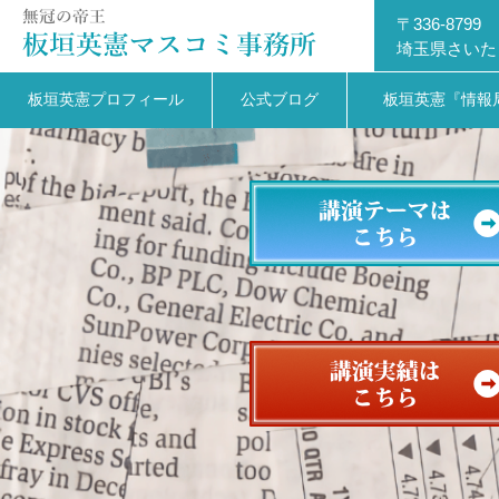
〒336-8799
埼玉県さいた
板垣英憲プロフィール
公式ブログ
板垣英憲『情報