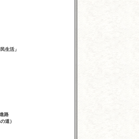
学
国民生活」
進路
への道）