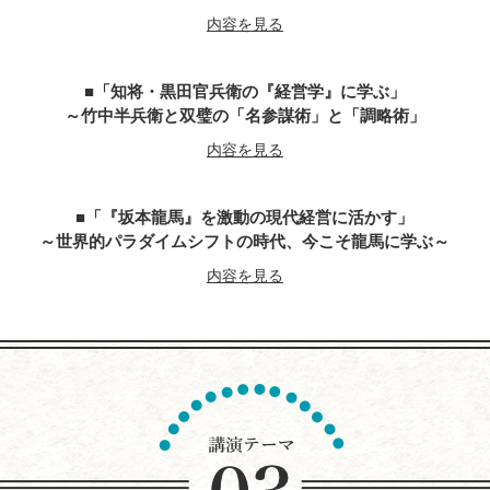
内容を見る
「知将・黒田官兵衛の『経営学』に学ぶ」
～竹中半兵衛と双璧の「名参謀術」と「調略術」
内容を見る
「『坂本龍馬』を激動の現代経営に活かす」
～世界的パラダイムシフトの時代、今こそ龍馬に学ぶ～
内容を見る
『平清盛』に学ぶ経営学
～世界大乱の今こそ、求められるトップ・リーダー像
今こそ、躍動感とエネルギーにあふれる勇者が求めらている
内容を見る