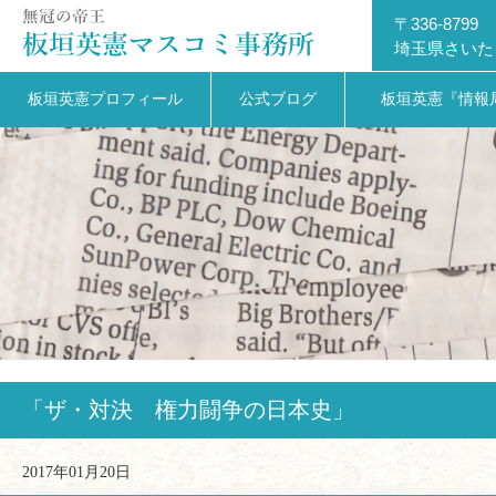
〒336-8799
埼玉県さいた
板垣英憲プロフィール
公式ブログ
板垣英憲『情報
「ザ・対決 権力闘争の日本史」
2017年01月20日