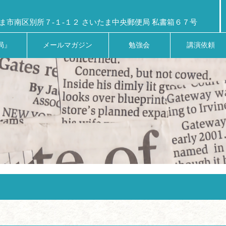
ま市南区別所７-１-１２ さいたま中央郵便局 私書箱６７号
局』
メールマガジン
勉強会
講演依頼