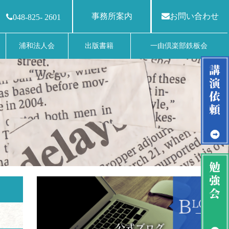
事務所案内
お問い合わせ
048-825- 2601
浦和法人会
出版書籍
一由倶楽部鉄板会