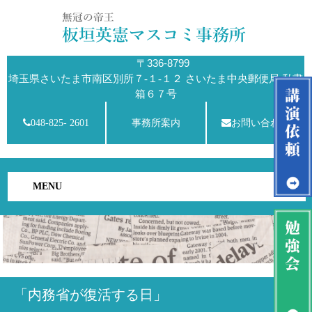
〒336-8799
埼玉県さいたま市南区別所７-１-１２ さいたま中央郵便局 私書
箱６７号
048-825- 2601
事務所案内
お問い合わせ
MENU
「内務省が復活する日」