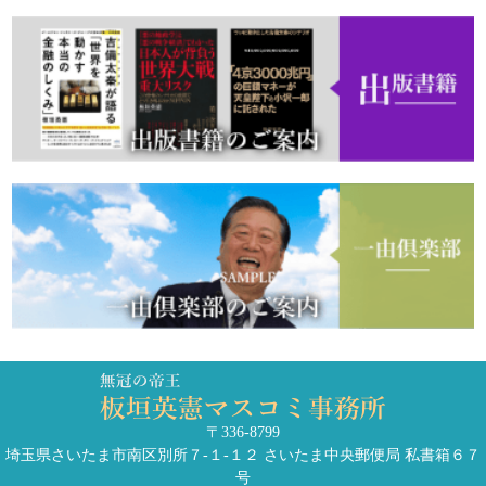
〒336-8799
埼玉県さいたま市南区別所７-１-１２ さいたま中央郵便局 私書箱６７
号