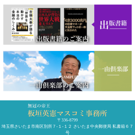
〒336-8799
埼玉県さいたま市南区別所７-１-１２ さいたま中央郵便局 私書箱６７
号