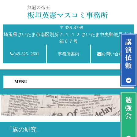
〒336-8799
埼玉県さいたま市南区別所７-１-１２ さいたま中央郵便局 私書
箱６７号
048-825- 2601
事務所案内
お問い合わせ
MENU
「族の研究」