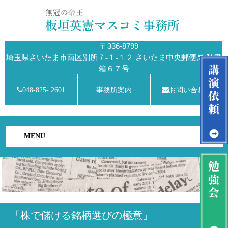
〒336-8799
埼玉県さいたま市南区別所７-１-１２ さいたま中央郵便局 私書
箱６７号
048-825- 2601
事務所案内
お問い合わせ
MENU
「株で儲ける銘柄選びの極意」