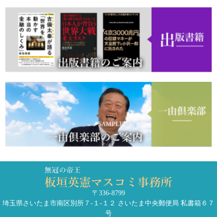
〒336-8799
埼玉県さいたま市南区別所７-１-１２ さいたま中央郵便局 私書箱６７
号