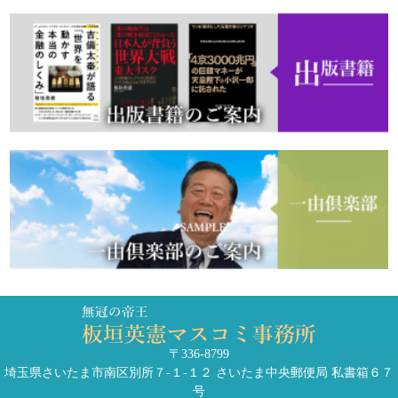
〒336-8799
埼玉県さいたま市南区別所７-１-１２ さいたま中央郵便局 私書箱６７
号