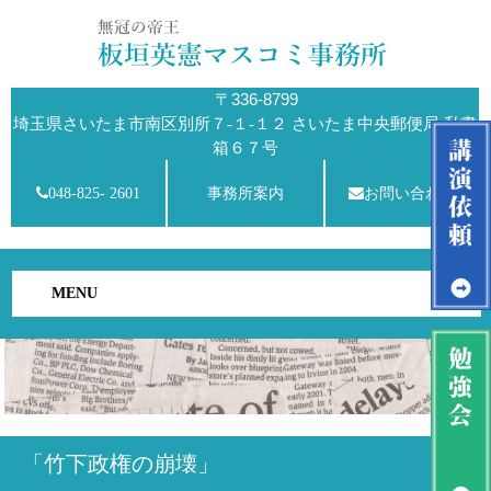
〒336-8799
埼玉県さいたま市南区別所７-１-１２ さいたま中央郵便局 私書
箱６７号
048-825- 2601
事務所案内
お問い合わせ
MENU
「竹下政権の崩壊」