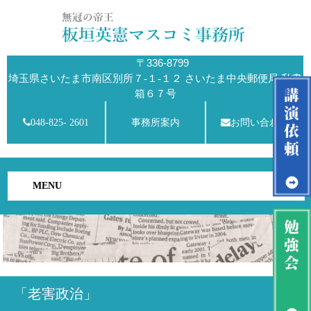
〒336-8799
埼玉県さいたま市南区別所７-１-１２ さいたま中央郵便局 私書
箱６７号
048-825- 2601
事務所案内
お問い合わせ
MENU
「老害政治」