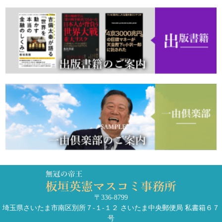
〒336-8799
埼玉県さいたま市南区別所７-１-１２ さいたま中央郵便局 私書箱６７
号