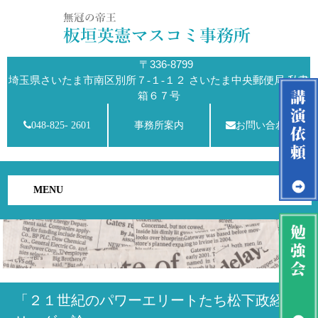
〒336-8799
埼玉県さいたま市南区別所７-１-１２ さいたま中央郵便局 私書
箱６７号
048-825- 2601
事務所案内
お問い合わせ
MENU
「２１世紀のパワーエリートたち松下政経塾の