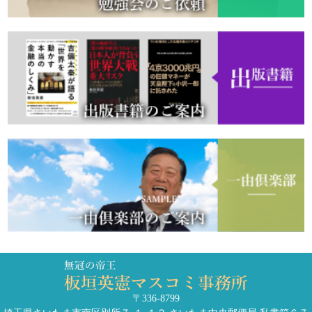
〒336-8799