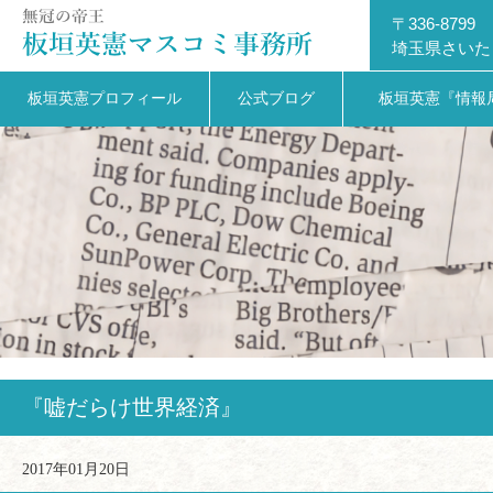
〒336-8799
埼玉県さいた
板垣英憲プロフィール
公式ブログ
板垣英憲『情報
『嘘だらけ世界経済』
2017年01月20日