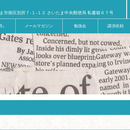
ま市南区別所７-１-１２ さいたま中央郵便局 私書箱６７号
局』
メールマガジン
勉強会
講演依頼