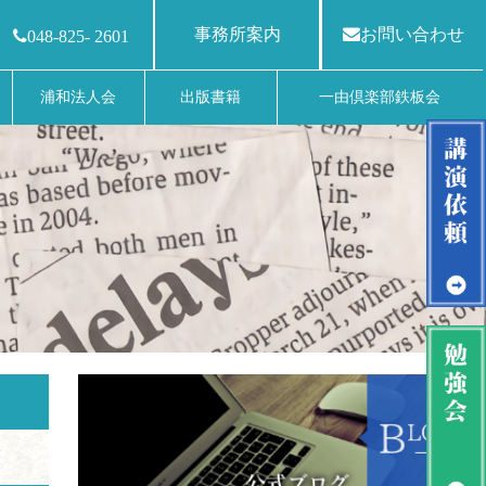
事務所案内
お問い合わせ
048-825- 2601
浦和法人会
出版書籍
一由倶楽部鉄板会