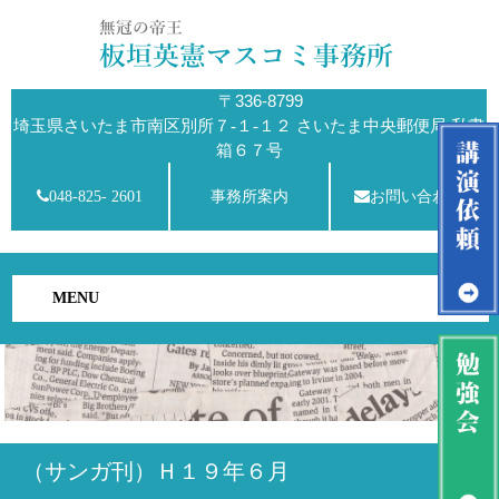
〒336-8799
埼玉県さいたま市南区別所７-１-１２ さいたま中央郵便局 私書
箱６７号
048-825- 2601
事務所案内
お問い合わせ
MENU
（サンガ刊）Ｈ１９年６月