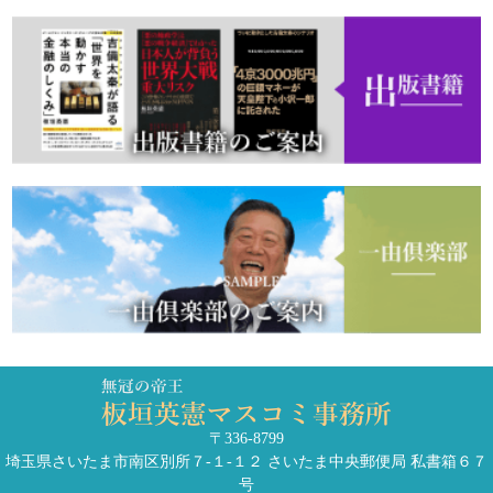
〒336-8799
埼玉県さいたま市南区別所７-１-１２ さいたま中央郵便局 私書箱６７
号