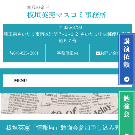
〒336-8799
埼玉県さいたま市南区別所７-１-１２ さいたま中央郵便局 私書
箱６７号
048-825- 2601
事務所案内
お問い合わせ
MENU
板垣英憲「情報局」勉強会参加申し込み完了