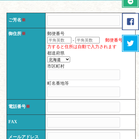
ご芳名
※
御住所
※
郵便番号
-
郵便番号を入
力すると住所は自動で入力されます
都道府県
市区町村
町名番地等
電話番号
※
FAX
メールアドレス