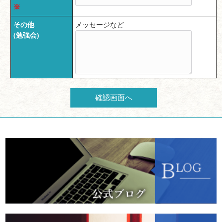
※
その他
メッセージなど
(勉強会
)