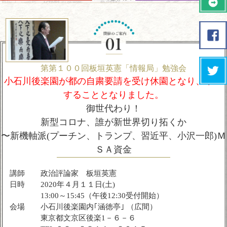
第第１００回板垣英憲「情報局」勉強会
小石川後楽園が都の自粛要請を受け休園となり、中止
することとなりました。
御世代わり！
新型コロナ、誰が新世界切り拓くか
〜新機軸派(プーチン、トランプ、習近平、小沢一郎)Ｍ
ＳＡ資金
講師
政治評論家 板垣英憲
日時
2020年４月１１日(土)
13:00～15:45（午後12:30受付開始）
会場
小石川後楽園内｢涵徳亭｣ （広間）
東京都文京区後楽1－６－６