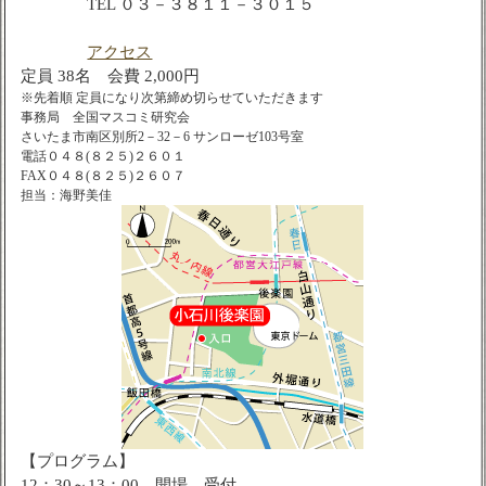
TEL ０３－３８１１－３０１５
アクセス
定員 38名 会費 2,000円
※先着順 定員になり次第締め切らせていただきます
事務局 全国マスコミ研究会
さいたま市南区別所2－32－6 サンローゼ103号室
電話０４８(８２５)２６０１
FAX０４８(８２５)２６０７
担当：海野美佳
【プログラム】
12：30～13：00 開場、受付