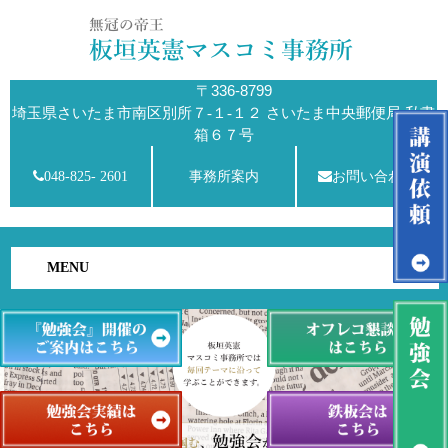
〒336-8799
埼玉県さいたま市南区別所７-１-１２ さいたま中央郵便局 私書
箱６７号
048-825- 2601
事務所案内
お問い合わせ
MENU