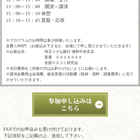
13：00～15：00 開演～講演
15：00～15：10 休憩
15：10～15：45 質疑・応答
※プログラムのお時間は多少前後いたします。
会費 2,000円 (お振込み下さるか、会場にて申し受けさせていただきます)
※お振込先：
埼玉りそな銀行 浦和中央支店
普通 ５４２４３４４
全国マスコミ研究会
※当日費用をご持参の方はお釣りのないようにお願いします。
※講演会費用は会場費、板垣英憲の活動費（取材・資料・調査費用）に充て
させていただきます。
FAXでのお申込みも受け付けております。
下記項目をご記載の上、送信して下さい。