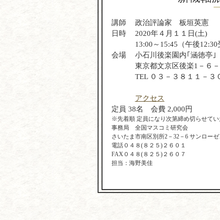
講師
政治評論家 板垣英憲
日時
2020年４月１１日(土)
13:00～15:45（午後12:
会場
小石川後楽園内｢涵徳亭｣
東京都文京区後楽1－６
TEL ０３－３８１１－３
アクセス
定員 38名 会費 2,000円
※先着順 定員になり次第締め切らせてい
事務局 全国マスコミ研究会
さいたま市南区別所2－32－6 サンローゼ1
電話０４８(８２５)２６０１
FAX０４８(８２５)２６０７
担当：海野美佳