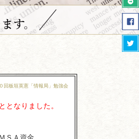
０回板垣英憲「情報局」勉強会
ととなりました。
ＭＳＡ資金