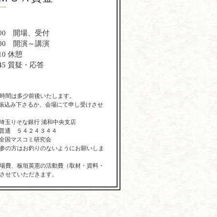
】
：00 開場、受付
：00 開演～講演
10 休憩
：45 質疑・応答
時間は多少前後いたします。
 (お振込み下さるか、会場にて申し受けさせ
埼玉りそな銀行 浦和中央支店
普通 ５４２４３４４
全国マスコミ研究会
参の方はお釣りのないようにお願いしま
場費、板垣英憲の活動費（取材・資料・
させていただきます。