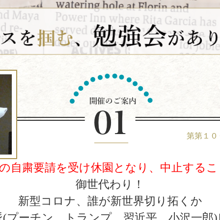
第第１０
都の自粛要請を受け休園となり、中止するこ
御世代わり！
新型コロナ、誰が新世界切り拓くか
派(プーチン、トランプ、習近平、小沢一郎)