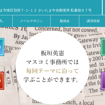
ま市南区別所７-１-１２ さいたま中央郵便局 私書箱６７号
局』
メールマガジン
勉強会
講演依頼