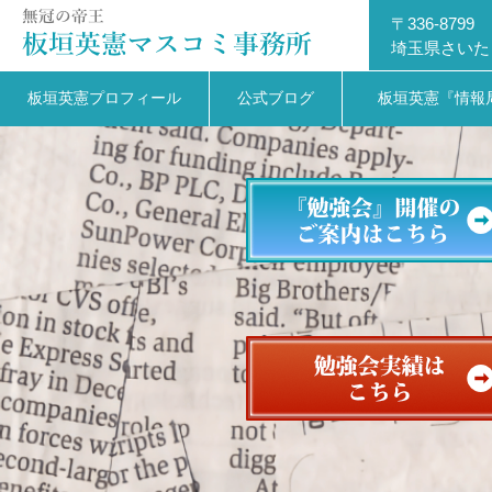
〒336-8799
埼玉県さいた
板垣英憲プロフィール
公式ブログ
板垣英憲『情報