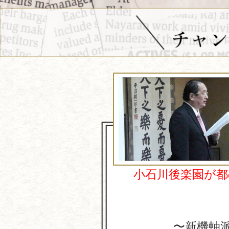
小石川後楽園が
〜新機軸