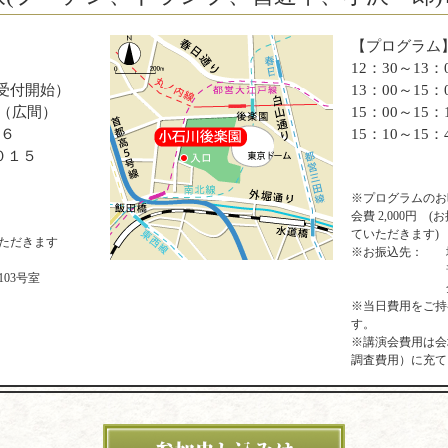
【プログラム
12：30～13
30受付開始）
13：00～15
 （広間）
15：00～15：
－６
15：10～15
０１５
※プログラムのお
会費 2,000円
ていただきます)
ただきます
※お振込先：
03号室
※当日費用をご持
す。
※講演会費用は会
調査費用）に充て