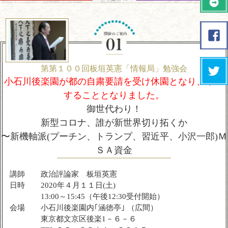
第第１００回板垣英憲「情報局」勉強会
小石川後楽園が都の自粛要請を受け休園となり、中止
することとなりました。
御世代わり！
新型コロナ、誰が新世界切り拓くか
〜新機軸派(プーチン、トランプ、習近平、小沢一郎)Ｍ
ＳＡ資金
講師
政治評論家 板垣英憲
日時
2020年４月１１日(土)
13:00～15:45（午後12:30受付開始）
会場
小石川後楽園内｢涵徳亭｣ （広間）
東京都文京区後楽1－６－６