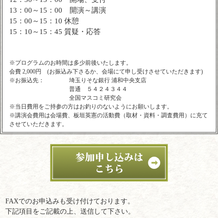
13：00～15：00 開演～講演
15：00～15：10 休憩
15：10～15：45 質疑・応答
※プログラムのお時間は多少前後いたします。
会費 2,000円 (お振込み下さるか、会場にて申し受けさせていただきます)
※お振込先：
埼玉りそな銀行 浦和中央支店
普通 ５４２４３４４
全国マスコミ研究会
※当日費用をご持参の方はお釣りのないようにお願いします。
※講演会費用は会場費、板垣英憲の活動費（取材・資料・調査費用）に充て
させていただきます。
FAXでのお申込みも受け付けております。
下記項目をご記載の上、送信して下さい。