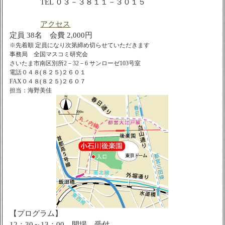
TEL ０３－３８１１－３０１５
アクセス
定員 38名 会費 2,000円
※先着順 定員になり次第締め切らせていただきます
事務局 全国マスコミ研究会
さいたま市南区別所2－32－6 サンローゼ103号室
電話０４８(８２５)２６０１
FAX０４８(８２５)２６０７
担当：海野美佳
【プログラム】
12：30～13：00 開場、受付