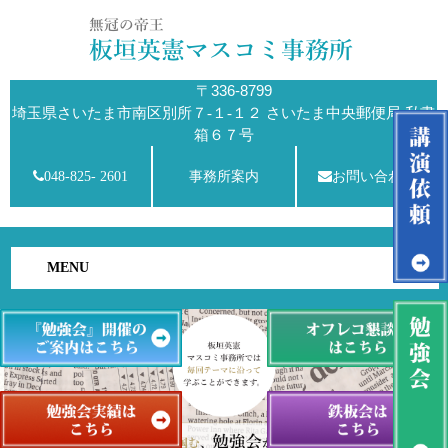
〒336-8799
埼玉県さいたま市南区別所７-１-１２ さいたま中央郵便局 私書
箱６７号
048-825- 2601
事務所案内
お問い合わせ
MENU