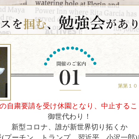
第第１０
都の自粛要請を受け休園となり、中止するこ
御世代わり！
新型コロナ、誰が新世界切り拓くか
派(プーチン、トランプ、習近平、小沢一郎)