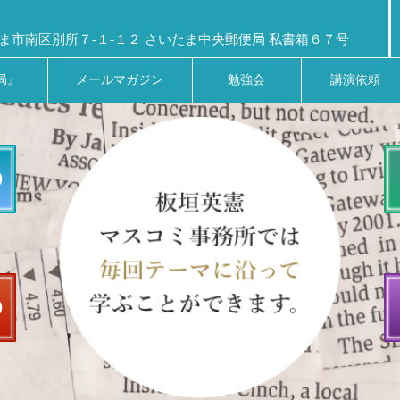
ま市南区別所７-１-１２ さいたま中央郵便局 私書箱６７号
局』
メールマガジン
勉強会
講演依頼