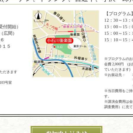
【プログラム
12：30～13
30受付開始）
13：00～15
 （広間）
15：00～15：
－６
15：10～15
０１５
※プログラムのお
会費 2,000円
ていただきます)
ただきます
※お振込先：
03号室
※当日費用をご持
す。
※講演会費用は会
調査費用）に充て