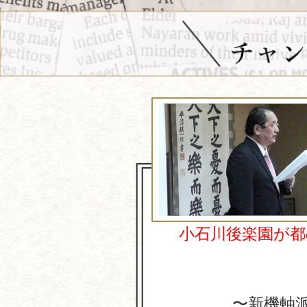
小石川後楽園が
〜新機軸