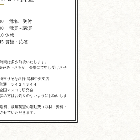
】
：00 開場、受付
：00 開演～講演
10 休憩
：45 質疑・応答
時間は多少前後いたします。
 (お振込み下さるか、会場にて申し受けさせ
埼玉りそな銀行 浦和中央支店
普通 ５４２４３４４
全国マスコミ研究会
参の方はお釣りのないようにお願いしま
場費、板垣英憲の活動費（取材・資料・
させていただきます。