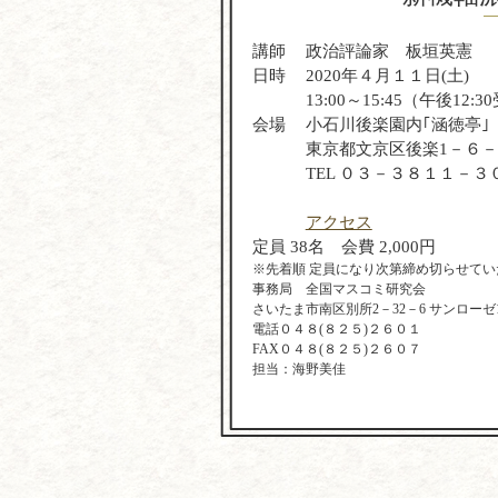
講師
政治評論家 板垣英憲
日時
2020年４月１１日(土)
13:00～15:45（午後12:
会場
小石川後楽園内｢涵徳亭｣
東京都文京区後楽1－６
TEL ０３－３８１１－３
アクセス
定員 38名 会費 2,000円
※先着順 定員になり次第締め切らせてい
事務局 全国マスコミ研究会
さいたま市南区別所2－32－6 サンローゼ1
電話０４８(８２５)２６０１
FAX０４８(８２５)２６０７
担当：海野美佳