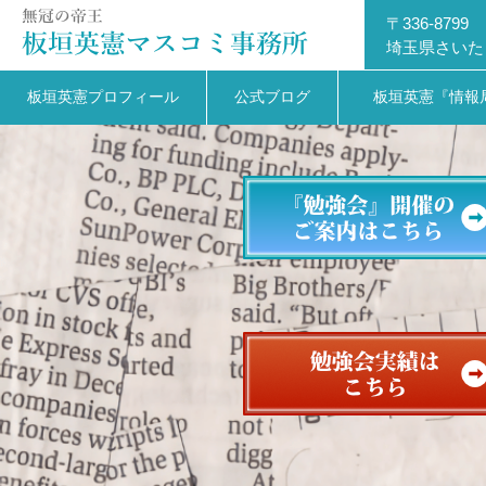
〒336-8799
埼玉県さいた
板垣英憲プロフィール
公式ブログ
板垣英憲『情報