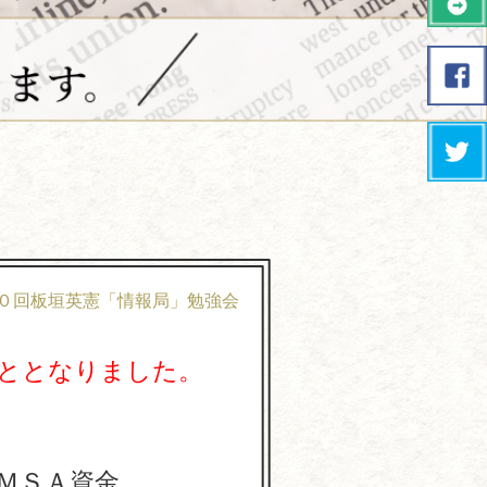
０回板垣英憲「情報局」勉強会
ととなりました。
ＭＳＡ資金