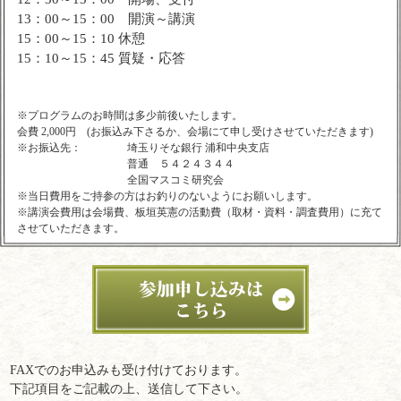
13：00～15：00 開演～講演
15：00～15：10 休憩
15：10～15：45 質疑・応答
※プログラムのお時間は多少前後いたします。
会費 2,000円 (お振込み下さるか、会場にて申し受けさせていただきます)
※お振込先：
埼玉りそな銀行 浦和中央支店
普通 ５４２４３４４
全国マスコミ研究会
※当日費用をご持参の方はお釣りのないようにお願いします。
※講演会費用は会場費、板垣英憲の活動費（取材・資料・調査費用）に充て
させていただきます。
FAXでのお申込みも受け付けております。
下記項目をご記載の上、送信して下さい。