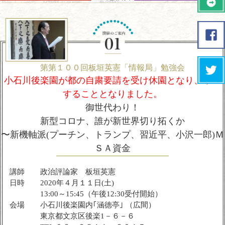
第第１００回板垣英憲「情報局」勉強会
小石川後楽園が都の自粛要請を受け休園となり、中止
することとなりました。
御世代わり！
新型コロナ、誰が新世界切り拓くか
〜新機軸派(プーチン、トランプ、習近平、小沢一郎)Ｍ
ＳＡ資金
講師
政治評論家 板垣英憲
日時
2020年４月１１日(土)
13:00～15:45（午後12:30受付開始）
会場
小石川後楽園内｢涵徳亭｣ （広間）
東京都文京区後楽1－６－６