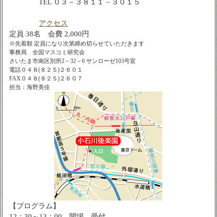
TEL ０３－３８１１－３０１５
アクセス
定員 38名 会費 2,000円
※先着順 定員になり次第締め切らせていただきます
事務局 全国マスコミ研究会
さいたま市南区別所2－32－6 サンローゼ103号室
電話０４８(８２５)２６０１
FAX０４８(８２５)２６０７
担当：海野美佳
【プログラム】
12：30～13：00 開場、受付