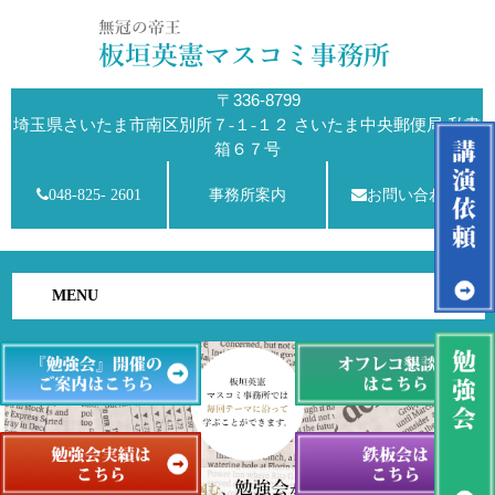
〒336-8799
埼玉県さいたま市南区別所７-１-１２ さいたま中央郵便局 私書
箱６７号
048-825- 2601
事務所案内
お問い合わせ
MENU