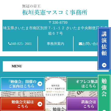
〒336-8799
埼玉県さいたま市南区別所７-１-１２ さいたま中央郵便局 私書
箱６７号
048-825- 2601
事務所案内
お問い合わせ
MENU