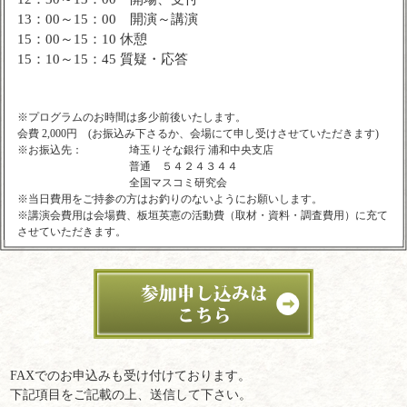
13：00～15：00 開演～講演
15：00～15：10 休憩
15：10～15：45 質疑・応答
※プログラムのお時間は多少前後いたします。
会費 2,000円 (お振込み下さるか、会場にて申し受けさせていただきます)
※お振込先：
埼玉りそな銀行 浦和中央支店
普通 ５４２４３４４
全国マスコミ研究会
※当日費用をご持参の方はお釣りのないようにお願いします。
※講演会費用は会場費、板垣英憲の活動費（取材・資料・調査費用）に充て
させていただきます。
FAXでのお申込みも受け付けております。
下記項目をご記載の上、送信して下さい。