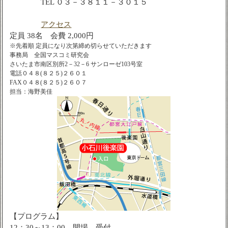
TEL ０３－３８１１－３０１５
アクセス
定員 38名 会費 2,000円
※先着順 定員になり次第締め切らせていただきます
事務局 全国マスコミ研究会
さいたま市南区別所2－32－6 サンローゼ103号室
電話０４８(８２５)２６０１
FAX０４８(８２５)２６０７
担当：海野美佳
【プログラム】
12：30～13：00 開場、受付