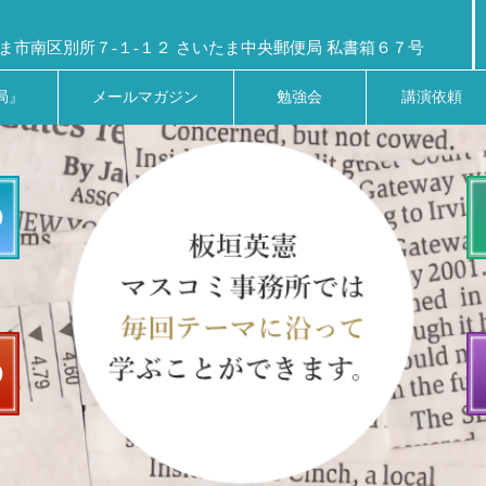
ま市南区別所７-１-１２ さいたま中央郵便局 私書箱６７号
局』
メールマガジン
勉強会
講演依頼