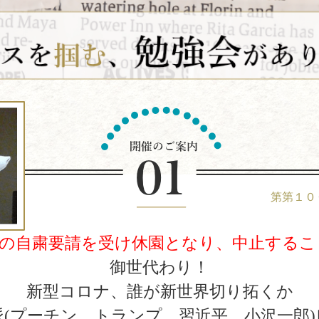
第第１０
都の自粛要請を受け休園となり、中止するこ
御世代わり！
新型コロナ、誰が新世界切り拓くか
派(プーチン、トランプ、習近平、小沢一郎)