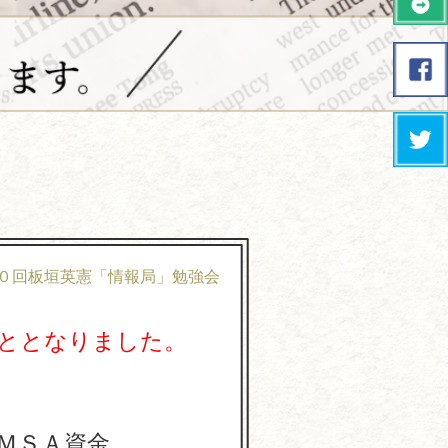
０回板垣英憲「情報局」勉強会
ととなりました。
ＭＳＡ資金