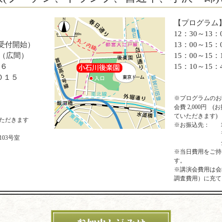
【プログラム
12：30～13
30受付開始）
13：00～15
 （広間）
15：00～15：
－６
15：10～15
０１５
※プログラムのお
会費 2,000円
ていただきます)
ただきます
※お振込先：
03号室
※当日費用をご持
す。
※講演会費用は会
調査費用）に充て