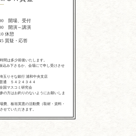
】
：00 開場、受付
：00 開演～講演
10 休憩
：45 質疑・応答
時間は多少前後いたします。
 (お振込み下さるか、会場にて申し受けさせ
埼玉りそな銀行 浦和中央支店
普通 ５４２４３４４
全国マスコミ研究会
参の方はお釣りのないようにお願いしま
場費、板垣英憲の活動費（取材・資料・
させていただきます。