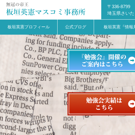
〒336-8799
埼玉県さいた
板垣英憲プロフィール
公式ブログ
板垣英憲『情報