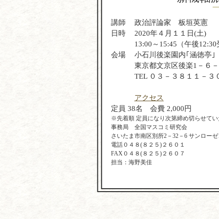
講師
政治評論家 板垣英憲
日時
2020年４月１１日(土)
13:00～15:45（午後12:
会場
小石川後楽園内｢涵徳亭｣
東京都文京区後楽1－６
TEL ０３－３８１１－３
アクセス
定員 38名 会費 2,000円
※先着順 定員になり次第締め切らせてい
事務局 全国マスコミ研究会
さいたま市南区別所2－32－6 サンローゼ1
電話０４８(８２５)２６０１
FAX０４８(８２５)２６０７
担当：海野美佳