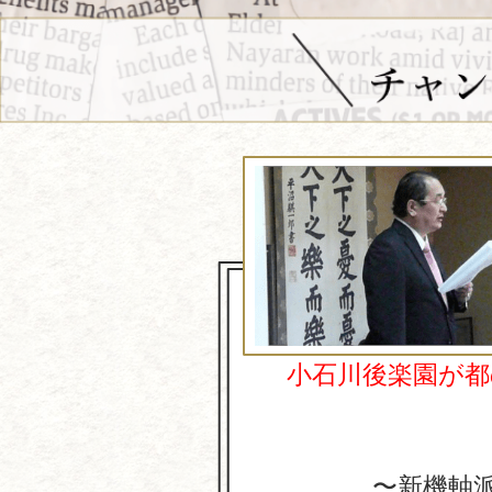
小石川後楽園が
〜新機軸