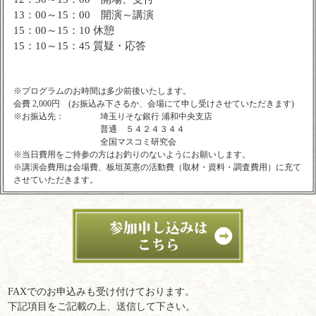
13：00～15：00 開演～講演
15：00～15：10 休憩
15：10～15：45 質疑・応答
※プログラムのお時間は多少前後いたします。
会費 2,000円 (お振込み下さるか、会場にて申し受けさせていただきます)
※お振込先：
埼玉りそな銀行 浦和中央支店
普通 ５４２４３４４
全国マスコミ研究会
※当日費用をご持参の方はお釣りのないようにお願いします。
※講演会費用は会場費、板垣英憲の活動費（取材・資料・調査費用）に充て
させていただきます。
FAXでのお申込みも受け付けております。
下記項目をご記載の上、送信して下さい。