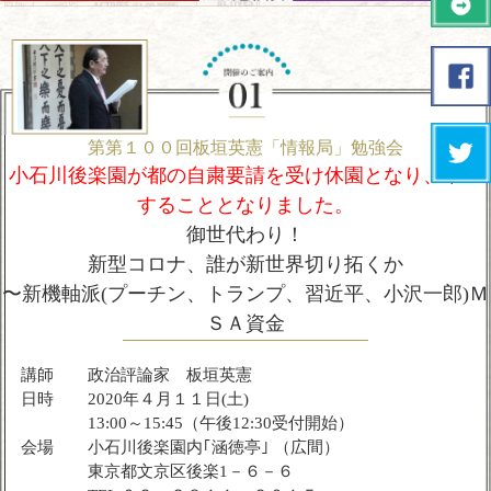
第第１００回板垣英憲「情報局」勉強会
小石川後楽園が都の自粛要請を受け休園となり、中止
することとなりました。
御世代わり！
新型コロナ、誰が新世界切り拓くか
〜新機軸派(プーチン、トランプ、習近平、小沢一郎)Ｍ
ＳＡ資金
講師
政治評論家 板垣英憲
日時
2020年４月１１日(土)
13:00～15:45（午後12:30受付開始）
会場
小石川後楽園内｢涵徳亭｣ （広間）
東京都文京区後楽1－６－６