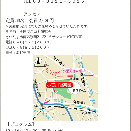
TEL ０３－３８１１－３０１５
アクセス
定員 38名 会費 2,000円
※先着順 定員になり次第締め切らせていただきます
事務局 全国マスコミ研究会
さいたま市南区別所2－32－6 サンローゼ103号室
電話０４８(８２５)２６０１
FAX０４８(８２５)２６０７
担当：海野美佳
【プログラム】
12：30～13：00 開場、受付