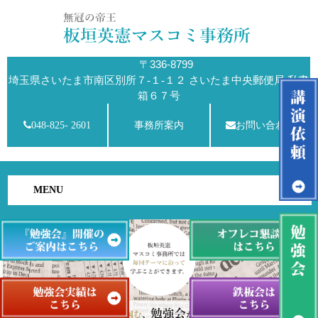
〒336-8799
埼玉県さいたま市南区別所７-１-１２ さいたま中央郵便局 私書
箱６７号
048-825- 2601
事務所案内
お問い合わせ
MENU