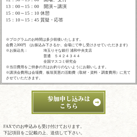
13：00～15：00 開演～講演
15：00～15：10 休憩
15：10～15：45 質疑・応答
※プログラムのお時間は多少前後いたします。
会費 2,000円 (お振込み下さるか、会場にて申し受けさせていただきます)
※お振込先：
埼玉りそな銀行 浦和中央支店
普通 ５４２４３４４
全国マスコミ研究会
※当日費用をご持参の方はお釣りのないようにお願いします。
※講演会費用は会場費、板垣英憲の活動費（取材・資料・調査費用）に充て
させていただきます。
FAXでのお申込みも受け付けております。
下記項目をご記載の上、送信して下さい。