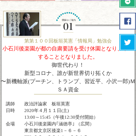
第第１００回板垣英憲「情報局」勉強会
小石川後楽園が都の自粛要請を受け休園となり、中止
することとなりました。
御世代わり！
新型コロナ、誰が新世界切り拓くか
〜新機軸派(プーチン、トランプ、習近平、小沢一郎)Ｍ
ＳＡ資金
講師
政治評論家 板垣英憲
日時
2020年４月１１日(土)
13:00～15:45（午後12:30受付開始）
会場
小石川後楽園内｢涵徳亭｣ （広間）
東京都文京区後楽1－６－６