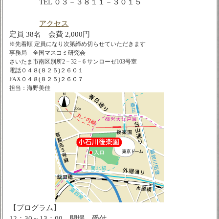
TEL ０３－３８１１－３０１５
アクセス
定員 38名 会費 2,000円
※先着順 定員になり次第締め切らせていただきます
事務局 全国マスコミ研究会
さいたま市南区別所2－32－6 サンローゼ103号室
電話０４８(８２５)２６０１
FAX０４８(８２５)２６０７
担当：海野美佳
【プログラム】
12：30～13：00 開場、受付