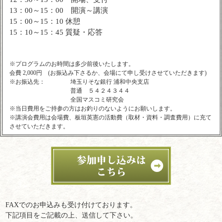
13：00～15：00 開演～講演
15：00～15：10 休憩
15：10～15：45 質疑・応答
※プログラムのお時間は多少前後いたします。
会費 2,000円 (お振込み下さるか、会場にて申し受けさせていただきます)
※お振込先：
埼玉りそな銀行 浦和中央支店
普通 ５４２４３４４
全国マスコミ研究会
※当日費用をご持参の方はお釣りのないようにお願いします。
※講演会費用は会場費、板垣英憲の活動費（取材・資料・調査費用）に充て
させていただきます。
FAXでのお申込みも受け付けております。
下記項目をご記載の上、送信して下さい。