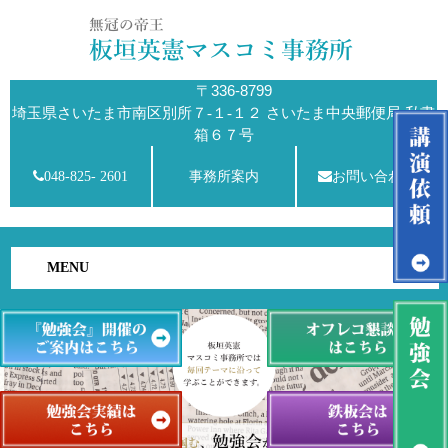
〒336-8799
埼玉県さいたま市南区別所７-１-１２ さいたま中央郵便局 私書
箱６７号
048-825- 2601
事務所案内
お問い合わせ
MENU