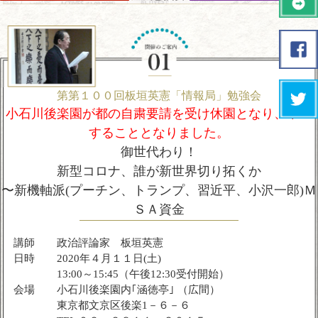
第第１００回板垣英憲「情報局」勉強会
小石川後楽園が都の自粛要請を受け休園となり、中止
することとなりました。
御世代わり！
新型コロナ、誰が新世界切り拓くか
〜新機軸派(プーチン、トランプ、習近平、小沢一郎)Ｍ
ＳＡ資金
講師
政治評論家 板垣英憲
日時
2020年４月１１日(土)
13:00～15:45（午後12:30受付開始）
会場
小石川後楽園内｢涵徳亭｣ （広間）
東京都文京区後楽1－６－６