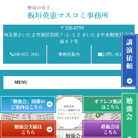
〒336-8799
埼玉県さいたま市南区別所７-１-１２ さいたま中央郵便局 私書
箱６７号
048-825- 2601
事務所案内
お問い合わせ
MENU