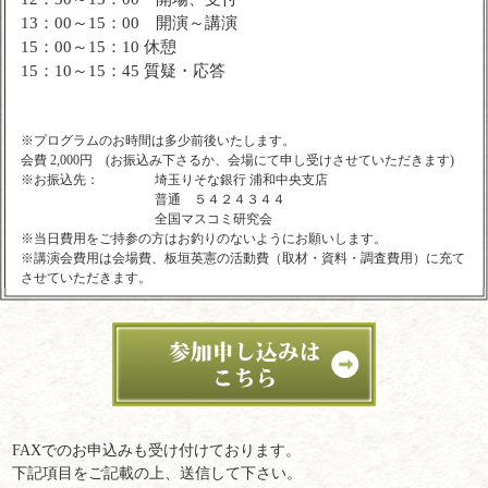
13：00～15：00 開演～講演
15：00～15：10 休憩
15：10～15：45 質疑・応答
※プログラムのお時間は多少前後いたします。
会費 2,000円 (お振込み下さるか、会場にて申し受けさせていただきます)
※お振込先：
埼玉りそな銀行 浦和中央支店
普通 ５４２４３４４
全国マスコミ研究会
※当日費用をご持参の方はお釣りのないようにお願いします。
※講演会費用は会場費、板垣英憲の活動費（取材・資料・調査費用）に充て
させていただきます。
FAXでのお申込みも受け付けております。
下記項目をご記載の上、送信して下さい。