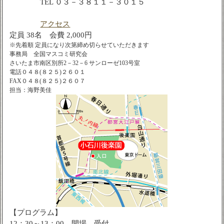
TEL ０３－３８１１－３０１５
アクセス
定員 38名 会費 2,000円
※先着順 定員になり次第締め切らせていただきます
事務局 全国マスコミ研究会
さいたま市南区別所2－32－6 サンローゼ103号室
電話０４８(８２５)２６０１
FAX０４８(８２５)２６０７
担当：海野美佳
【プログラム】
12：30～13：00 開場、受付