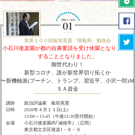
第第１００回板垣英憲「情報局」勉強会
小石川後楽園が都の自粛要請を受け休園となり、中止
することとなりました。
御世代わり！
新型コロナ、誰が新世界切り拓くか
〜新機軸派(プーチン、トランプ、習近平、小沢一郎)Ｍ
ＳＡ資金
講師
政治評論家 板垣英憲
日時
2020年４月１１日(土)
13:00～15:45（午後12:30受付開始）
会場
小石川後楽園内｢涵徳亭｣ （広間）
東京都文京区後楽1－６－６